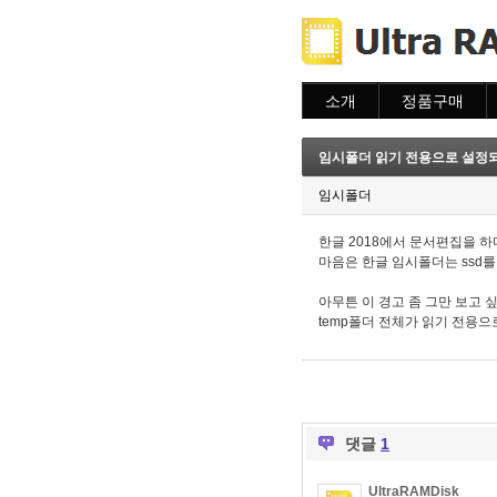
소개
정품구매
소개
주문하기
주문조회
임시폴더 읽기 전용으로 설정
이용안내
임시폴더
한글 2018에서 문서편집을 
마음은 한글 임시폴더는 ssd를
아무튼 이 경고 좀 그만 보고 
temp폴더 전체가 읽기 전용으
댓글
1
UltraRAMDisk