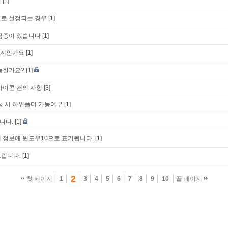
리
[1]
으로 설정되는 경우
[1]
금증이 있습니다
[1]
한계인가요
[1]
능한가요?
[1]
 아이콘 건의 사항
[3]
성 시 하위폴더 가능여부
[1]
니다.
[1]
템 정보에 윈도우10으로 표기됩니다.
[1]
드립니다.
[1]
2
첫 페이지
1
3
4
5
6
7
8
9
10
끝 페이지