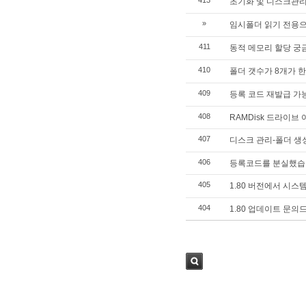
413
초기화 및 디스크관
»
임시폴더 읽기 전용
411
동적 메모리 할당 궁
410
폴더 갯수가 8개가 
409
등록 코드 재발급 가
408
RAMDisk 드라이브
407
디스크 관리-폴더 생
406
등록코드를 분실했습
405
1.80 버전에서 시스
404
1.80 업데이트 문의
검색