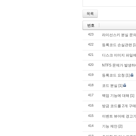
목록
번호
423
라이선스키 분실 문
422
등록코드 손실관련
[1
421
디스크 이미지 파일에
420
NTFS 문제가 발생
419
등록코드 요청
[1]
418
코드 분실
[1]
417
백업 기능에 대해
[1]
416
방금 코드를 2개 구
415
이벤트 뷰어에 경고가
414
기능 제안
[2]