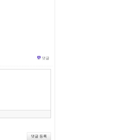
댓글
»
편
집
도
구
모
음
건
너
뛰
기
댓글 등록