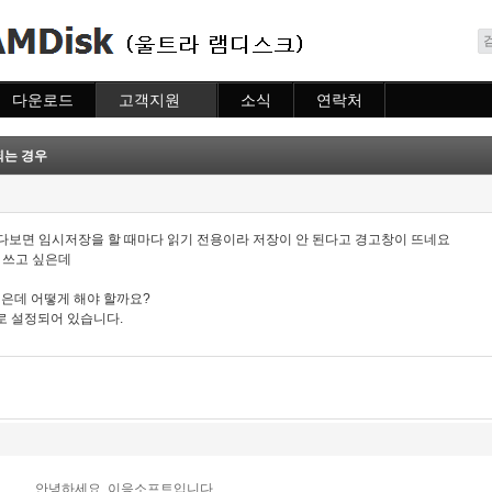
메뉴 건너뛰기
다운로드
고객지원
소식
연락처
다운로드
도움말
소식
연락처
자주묻는질문
되는 경우
질문하기
하다보면 임시저장을 할 때마다 읽기 전용이라 저장이 안 된다고 경고창이 뜨네요
 쓰고 싶은데
싶은데 어떻게 해야 할까요?
로 설정되어 있습니다.
안녕하세요. 이응소프트입니다.