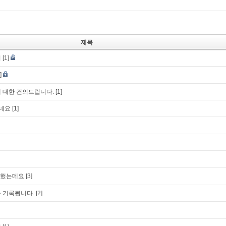
제목
의
[1]
]
 대한 건의드립니다.
[1]
하네요
[1]
매했는데요
[3]
 기록됩니다.
[2]