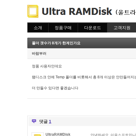
소개
정품구매
다운로드
고객지원
소개
주문하기
다운로드
도움말
주문조회
자주묻는질문
폴더 갯수가 8개가 한계인가요
이용안내
질문하기
바람부러
정품 사용자인데요
램디스크 안에 Temp 폴더를 비롯해서 총 8개 이상은 안만들어
더 만들수 있다면 좋겠습니다
댓글
1
UltraRAMDisk
안녕하세요. 이응소프트입니