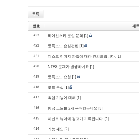
목록
번호
제
423
라이선스키 분실 문의
[1]
422
등록코드 손실관련
[1]
421
디스크 이미지 파일에 대한 건의드립니다.
[1]
420
NTFS 문제가 발생하네요
[1]
419
등록코드 요청
[1]
418
코드 분실
[1]
417
백업 기능에 대해
[1]
416
방금 코드를 2개 구매했는데요
[3]
415
이벤트 뷰어에 경고가 기록됩니다.
[2]
414
기능 제안
[2]