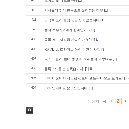
413
초기화 및 디스크관리
[1]
412
임시폴더 읽기 전용으로 설정되는 경우
[1]
411
동적 메모리 할당 궁금증이 있습니다
[1]
»
폴더 갯수가 8개가 한계인가요
[1]
409
등록 코드 재발급 가능한가요?
[1]
408
RAMDisk 드라이브 아이콘 건의 사항
[3]
407
디스크 관리-폴더 생성 시 하위폴더 가능여부
[1]
406
등록코드를 분실했습니다.
[1]
405
1.80 버전에서 시스템 정보에 윈도우10으로 표기됩니다
404
1.80 업데이트 문의드립니다.
[1]
2
첫 페이지
1
3
검색