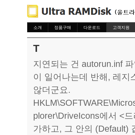
소개
정품구매
다운로드
고객지원
소개
주문하기
다운로드
도움말
주문조회
자주묻는질문
T
이용안내
질문하기
지연되는 건 autorun.in
이 일어나는데 반해, 레
않더군요.
HKLM\SOFTWARE\Microsof
plorer\DriveIcons에서 
가하고, 그 안의 (Defaul