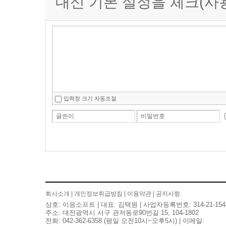
대신 기본 설정을 체크(사용
입력창 크기 자동조절
글쓴이
비밀번호
회사소개
|
개인정보취급방침
|
이용약관
|
공지사항
상호: 이응소프트 | 대표: 김택원 | 사업자등록번호: 314-21-154
주소: 대전광역시 서구 관저동로90번길 15, 104-1802
전화: 042-362-6358 (평일 오전10시~오후5시) | 이메일: