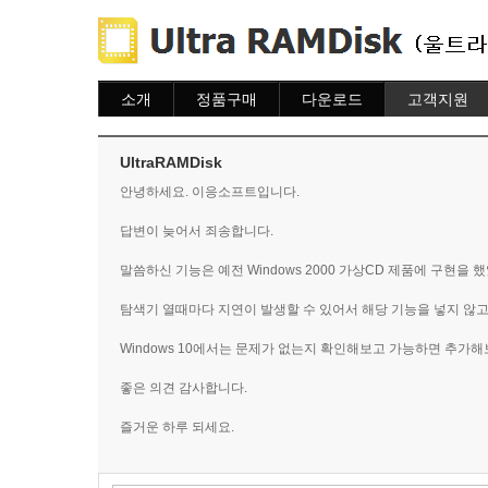
소개
정품구매
다운로드
고객지원
소개
주문하기
다운로드
도움말
주문조회
자주묻는질문
UltraRAMDisk
이용안내
질문하기
안녕하세요. 이응소프트입니다.
답변이 늦어서 죄송합니다.
말씀하신 기능은 예전 Windows 2000 가상CD 제품에 구현을 
탐색기 열때마다 지연이 발생할 수 있어서 해당 기능을 넣지 않고
Windows 10에서는 문제가 없는지 확인해보고 가능하면 추가
좋은 의견 감사합니다.
즐거운 하루 되세요.