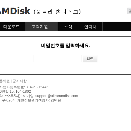
메뉴 건너뛰기
다운로드
고객지원
소식
연락처
다운로드
도움말
소식
연락처
자주묻는질문
비밀번호를 입력하세요.
질문하기
용약관
|
공지사항
사업자등록번호: 314-21-15445
 15, 104-1802
10시~오후5시) | 이메일:
support@ultraramdisk.com
구-0264 | 개인정보관리책임자: 김택원