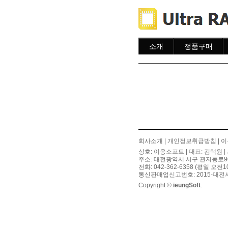
소개
정품구매
소개
주문하기
주문조회
이용안내
회사소개
|
개인정보취급방침
|
이
상호: 이응소프트 | 대표: 김택원 | 
주소: 대전광역시 서구 관저동로90번길
전화: 042-362-6358 (평일 오전
통신판매업신고번호: 2015-대전서
Copyright ©
ieungSoft
.