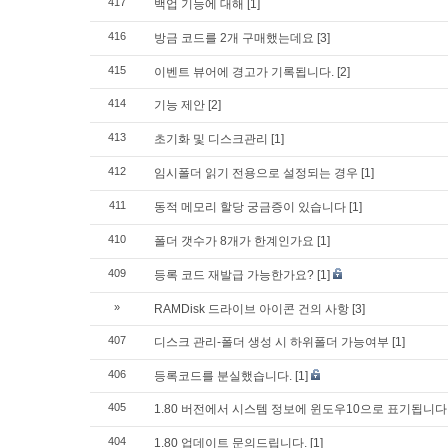
417
백업 기능에 대해
[1]
416
방금 코드를 2개 구매했는데요
[3]
415
이벤트 뷰어에 경고가 기록됩니다.
[2]
414
기능 제안
[2]
413
초기화 및 디스크관리
[1]
412
임시폴더 읽기 전용으로 설정되는 경우
[1]
411
동적 메모리 할당 궁금증이 있습니다
[1]
410
폴더 갯수가 8개가 한계인가요
[1]
409
등록 코드 재발급 가능한가요?
[1]
»
RAMDisk 드라이브 아이콘 건의 사항
[3]
407
디스크 관리-폴더 생성 시 하위폴더 가능여부
[1]
406
등록코드를 분실했습니다.
[1]
405
1.80 버전에서 시스템 정보에 윈도우10으로 표기됩니다
404
1.80 업데이트 문의드립니다.
[1]