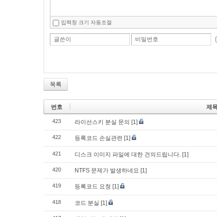
입력창 크기 자동조절
글쓴이
비밀번호
목록
번호
제
423
라이선스키 분실 문의
[1]
422
등록코드 손실관련
[1]
421
디스크 이미지 파일에 대한 건의드립니다.
[1]
420
NTFS 문제가 발생하네요
[1]
419
등록코드 요청
[1]
418
코드 분실
[1]