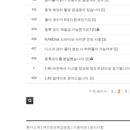
임시폴더 읽기 전용으로 설정되는 경우
[1]
411
동적 메모리 할당 궁금증이 있습니다
[1]
410
폴더 갯수가 8개가 한계인가요
[1]
409
등록 코드 재발급 가능한가요?
[1]
408
RAMDisk 드라이브 아이콘 건의 사항
[3]
407
디스크 관리-폴더 생성 시 하위폴더 가능여부
[1]
406
등록코드를 분실했습니다.
[1]
»
1.80 버전에서 시스템 정보에 윈도우10으로 표기됩니다
404
1.80 업데이트 문의드립니다.
[1]
2
첫 페이지
1
3
검색
회사소개
|
개인정보취급방침
|
이용약관
|
공지사항