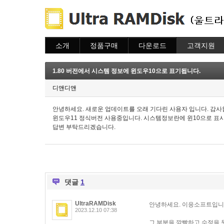
소개
정품구매
다운로드
고객지원
소개
주문하기
다운로드
도움말
주문조회
자주묻는질문
1.80 버전에서 시스템 정보에 윈도우10으로 표기됩니다.
이용안내
질문하기
디앤디앤
안녕하세요. 새로운 업데이트를 오래 기다린 사용자 입니다. 감사
윈도우11 정식버전 사용중입니다. 시스템정보란에 윈10으로 표
답변 부탁드리겠습니다.
댓글
1
UltraRAMDisk
안녕하세요. 이응소프트입니
2023.12.10 07:38
그 부분을 깜빡하고 수정을 