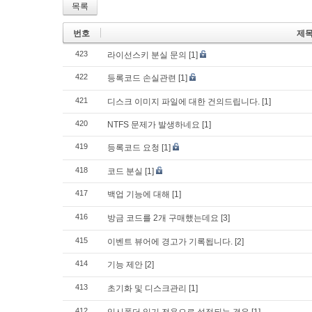
목록
번호
제
423
라이선스키 분실 문의
[1]
422
등록코드 손실관련
[1]
421
디스크 이미지 파일에 대한 건의드립니다.
[1]
420
NTFS 문제가 발생하네요
[1]
419
등록코드 요청
[1]
418
코드 분실
[1]
417
백업 기능에 대해
[1]
416
방금 코드를 2개 구매했는데요
[3]
415
이벤트 뷰어에 경고가 기록됩니다.
[2]
414
기능 제안
[2]
413
초기화 및 디스크관리
[1]
412