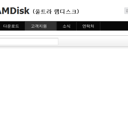
메뉴 건너뛰기
다운로드
고객지원
소식
연락처
다운로드
도움말
소식
연락처
자주묻는질문
질문하기