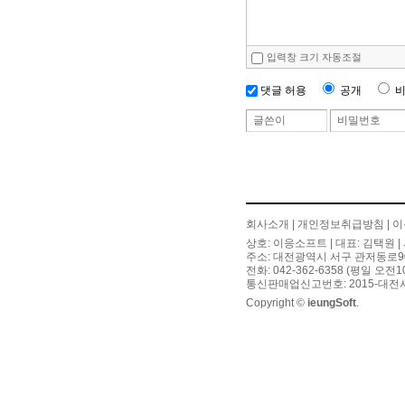
입력창 크기 자동조절
공개
댓글 허용
글쓴이
비밀번호
회사소개
|
개인정보취급방침
|
이
상호: 이응소프트 | 대표: 김택원 | 
주소: 대전광역시 서구 관저동로90번길
전화: 042-362-6358 (평일 오전
통신판매업신고번호: 2015-대전서
Copyright ©
ieungSoft
.