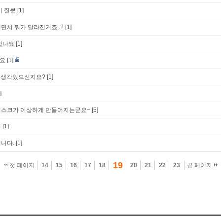
기 질문
[1]
되면서 뭐가 달라진거죠..?
[1]
없나요
[1]
요
[1]
할 생각있으신지요?
[1]
]
디스크가 이상하게 만들어지는군요~
[5]
련
[1]
니다.
[1]
19
첫 페이지
14
15
16
17
18
20
21
22
23
끝 페이지