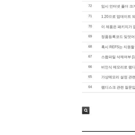
72
임시 인터넷 폴더 크
71
1.20으로 업데이트 
70
이 제품은 패키지가 
69
정품등록코드 잊엇어
68
혹시 REFS는 지원
67
스왑파일 삭제여부
[1
66
비인식 메모리로 램
65
가상메모리 설정 관
64
램디스크 관련 질문입
검색