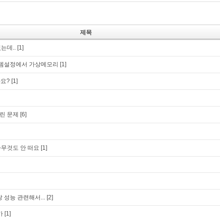
제목
는데..
[1]
템설정에서 가상메모리
[1]
가요?
[1]
린 문제
[6]
무것도 안 떠요
[1]
 성능 관련해서...
[2]
가
[1]