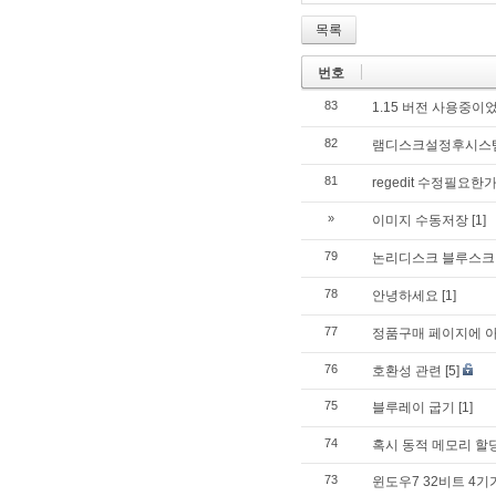
목록
번호
83
1.15 버전 사용중이었
82
램디스크설정후시스
81
regedit 수정필요한
»
이미지 수동저장
[1]
79
논리디스크 블루스크
78
안녕하세요
[1]
77
정품구매 페이지에 아
76
호환성 관련
[5]
75
블루레이 굽기
[1]
74
혹시 동적 메모리 할당
73
윈도우7 32비트 4기