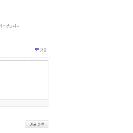
해보겠습니다.
댓글
»
편
집
도
구
모
음
건
너
뛰
기
댓글 등록