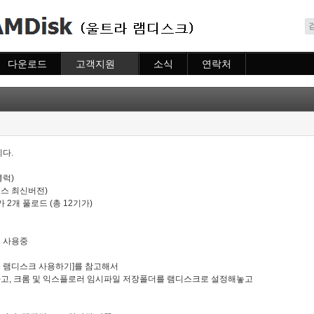
메뉴 건너뛰기
다운로드
고객지원
소식
연락처
다운로드
도움말
소식
연락처
자주묻는질문
질문하기
다.
클럭)
바이오스 최신버전)
기가 2개 풀로드 (총 12기가)
드 사용중
성능 램디스크 사용하기]를 참고해서
고, 크롬 및 익스플로러 임시파일 저장폴더를 램디스크로 설정해놓고