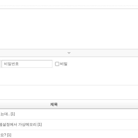
비밀번호
비밀
제목
는데..
[1]
템설정에서 가상메모리
[1]
가요?
[1]