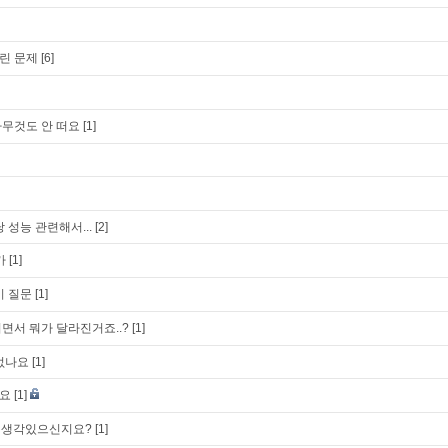
린 문제
[6]
무것도 안 떠요
[1]
 성능 관련해서...
[2]
가
[1]
기 질문
[1]
되면서 뭐가 달라진거죠..?
[1]
없나요
[1]
요
[1]
할 생각있으신지요?
[1]