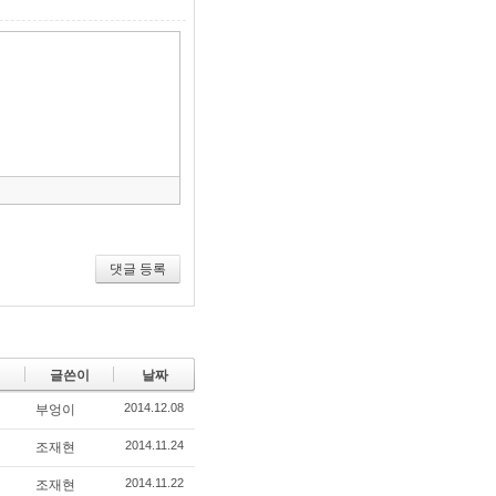
»
편
집
도
구
모
음
건
너
뛰
기
댓글 등록
글쓴이
날짜
2014.12.08
부엉이
2014.11.24
조재현
2014.11.22
조재현