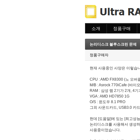
소개
정품구매
소개
주문하기
주문조회
논리디스크 블루스크린 문제
이용안내
정품구매자
현재 사용중인 사양은 이렇습니
CPU : AMD FX8300 (노 오버
M/B : Asrock 770iCafe (
RAM : 삼성 램 2기가 2개, 4
VGA : AMD HD7850 1G
O/S : 윈도우 8.1 PRO
그외 사운드카드, USB3.0 카
헌데 [도움말]에 있는 [최고
논리디스크를 사용해서 생성하
사용중이었습니다.