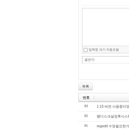
입력창 크기 자동조절
글쓴이
목록
번호
83
1.15 버전 사용중이었
82
램디스크설정후시스
81
regedit 수정필요한