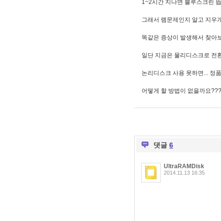
1~2시간 지나면 블루스크린 뜹니
그래서 램문제인지 알고 지우개
똑같은 증상이 발생해서 찾아
일단 지금은 물리디스크로 전환
논리디스크 사용 못하면... 정품
어떻게 할 방법이 없을까요??
댓글
6
UltraRAMDisk
2014.11.13 16:35