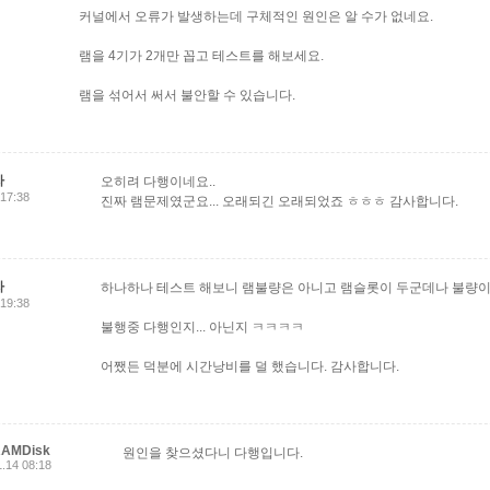
커널에서 오류가 발생하는데 구체적인 원인은 알 수가 없네요.
램을 4기가 2개만 꼽고 테스트를 해보세요.
램을 섞어서 써서 불안할 수 있습니다.
자
오히려 다행이네요..
 17:38
진짜 램문제였군요... 오래되긴 오래되었죠 ㅎㅎㅎ 감사합니다.
자
하나하나 테스트 해보니 램불량은 아니고 램슬롯이 두군데나 불량이네요..
 19:38
불행중 다행인지... 아닌지 ㅋㅋㅋㅋ
어쨌든 덕분에 시간낭비를 덜 했습니다. 감사합니다.
RAMDisk
원인을 찾으셨다니 다행입니다.
1.14 08:18