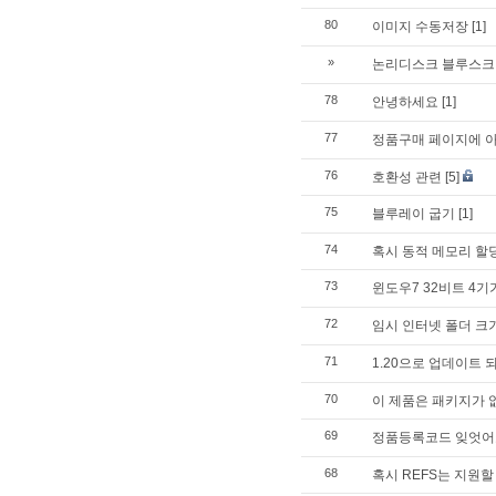
80
이미지 수동저장
[1]
»
논리디스크 블루스크
78
안녕하세요
[1]
77
정품구매 페이지에 아
76
호환성 관련
[5]
75
블루레이 굽기
[1]
74
혹시 동적 메모리 할당
73
윈도우7 32비트 4기
72
임시 인터넷 폴더 크
71
1.20으로 업데이트 
70
이 제품은 패키지가 
69
정품등록코드 잊엇어
68
혹시 REFS는 지원