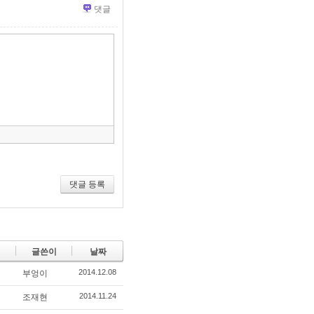
댓글
»
편
집
도
구
모
음
건
너
뛰
기
댓글 등록
글쓴이
날짜
2014.12.08
부엉이
2014.11.24
조재현