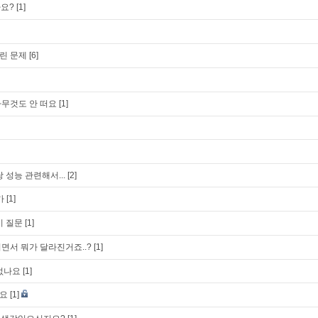
가요?
[1]
린 문제
[6]
무것도 안 떠요
[1]
 성능 관련해서...
[2]
가
[1]
기 질문
[1]
되면서 뭐가 달라진거죠..?
[1]
없나요
[1]
요
[1]