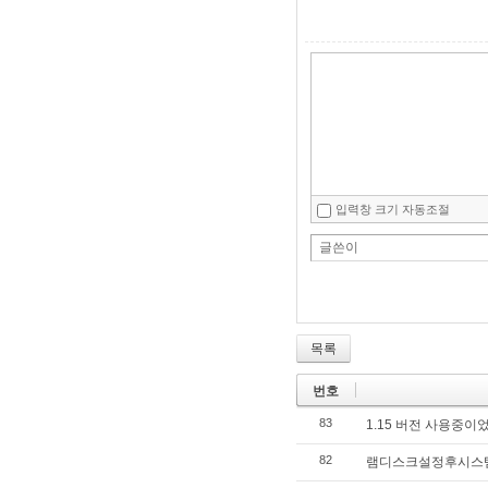
입력창 크기 자동조절
글쓴이
목록
번호
83
1.15 버전 사용중이었
82
램디스크설정후시스