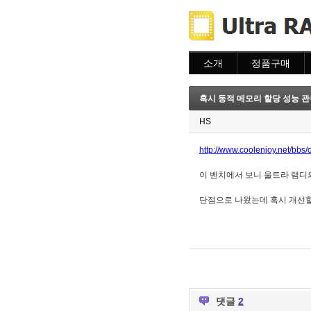
소개
정품구매
소개
주문하기
주문조회
혹시 동적 메모리 할당 성능 관련
이용안내
HS
http://www.coolenjoy.net/b
이 벤치에서 보니 울트라 램디
단점으로 나왔는데 혹시 개선
댓글
2