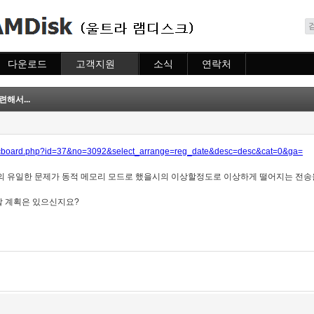
메뉴 건너뛰기
다운로드
고객지원
소식
연락처
다운로드
도움말
소식
연락처
자주묻는질문
해서...
질문하기
bs/cboard.php?id=37&no=3092&select_arrange=reg_date&desc=desc&cat=0&ga=
의 유일한 문제가 동적 메모리 모드로 했을시의 이상할정도로 이상하게 떨어지는 전
할 계획은 있으신지요?