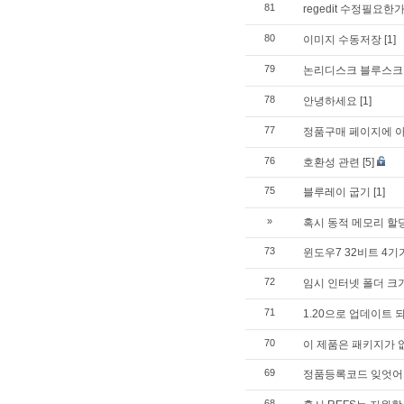
81
regedit 수정필요한
80
이미지 수동저장
[1]
79
논리디스크 블루스크
78
안녕하세요
[1]
77
정품구매 페이지에 아
76
호환성 관련
[5]
75
블루레이 굽기
[1]
»
혹시 동적 메모리 할당
73
윈도우7 32비트 4기
72
임시 인터넷 폴더 크
71
1.20으로 업데이트 
70
이 제품은 패키지가 
69
정품등록코드 잊엇어
68