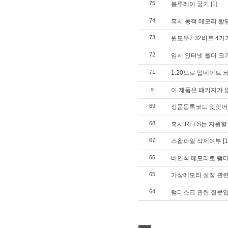
75
블루레이 굽기
[1]
74
혹시 동적 메모리 할당
73
윈도우7 32비트 4기
72
임시 인터넷 폴더 크
71
1.20으로 업데이트 
»
이 제품은 패키지가 
69
정품등록코드 잊엇어
68
혹시 REFS는 지원
67
스왑파일 삭제여부
[1
66
비인식 메모리로 램
65
가상메모리 설정 관
64
램디스크 관련 질문입