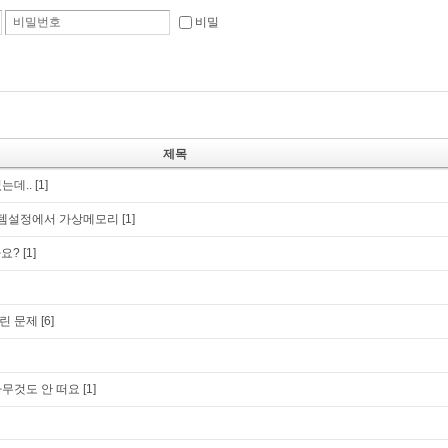
비밀번호
비밀
제목
는데..
[1]
템설정에서 가상메모리
[1]
가요?
[1]
린 문제
[6]
무것도 안 떠요
[1]