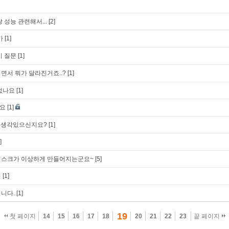
 성능 관련해서...
[2]
가
[1]
기 질문
[1]
되면서 뭐가 달라진거죠..?
[1]
없나요
[1]
요
[1]
할 생각있으신지요?
[1]
]
디스크가 이상하게 만들어지는군요~
[5]
련
[1]
니다.
[1]
19
첫 페이지
14
15
16
17
18
20
21
22
23
끝 페이지