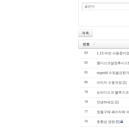
글쓴이
목록
번호
83
1.15 버전 사용중이었
82
램디스크설정후시스
81
regedit 수정필요한
80
이미지 수동저장
[1]
79
논리디스크 블루스크
78
안녕하세요
[1]
77
정품구매 페이지에 아
76
호환성 관련
[5]