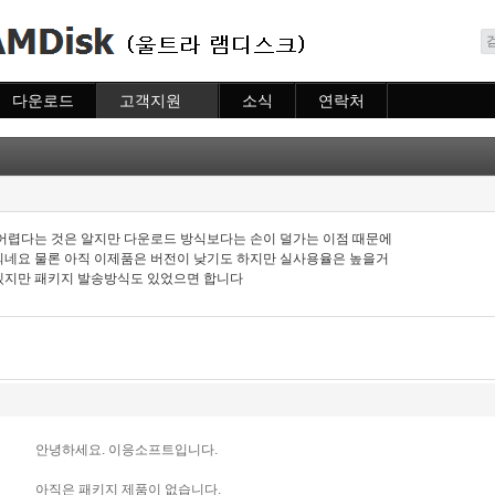
메뉴 건너뛰기
다운로드
고객지원
소식
연락처
다운로드
도움말
소식
연락처
자주묻는질문
질문하기
어렵다는 것은 알지만 다운로드 방식보다는 손이 덜가는 이점 때문에
네요 물론 아직 이제품은 버전이 낮기도 하지만 실사용율은 높을거
겠지만 패키지 발송방식도 있었으면 합니다
안녕하세요. 이응소프트입니다.
아직은 패키지 제품이 없습니다.