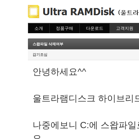
소개
정품구매
다운로드
고객지원
소개
주문하기
다운로드
도움말
주문조회
자주묻는질문
스왑파일 삭제여부
이용안내
질문하기
감기조심
안녕하세요^^
울트라램디스크 하이브리드
나중에보니 C:에 스왑파
요.