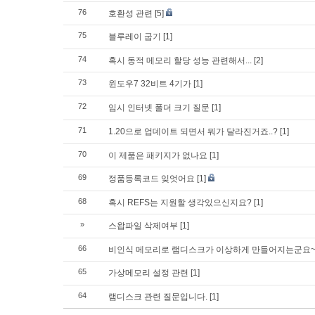
76
호환성 관련
[5]
75
블루레이 굽기
[1]
74
혹시 동적 메모리 할당 성능 관련해서...
[2]
73
윈도우7 32비트 4기가
[1]
72
임시 인터넷 폴더 크기 질문
[1]
71
1.20으로 업데이트 되면서 뭐가 달라진거죠..?
[1]
70
이 제품은 패키지가 없나요
[1]
69
정품등록코드 잊엇어요
[1]
68
혹시 REFS는 지원할 생각있으신지요?
[1]
»
스왑파일 삭제여부
[1]
66
비인식 메모리로 램디스크가 이상하게 만들어지는군요
65
가상메모리 설정 관련
[1]
64
램디스크 관련 질문입니다.
[1]