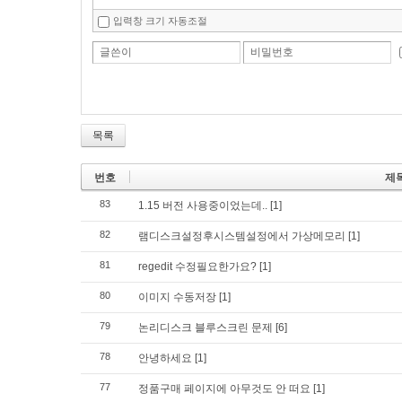
입력창 크기 자동조절
글쓴이
비밀번호
목록
번호
제
83
1.15 버전 사용중이었는데..
[1]
82
램디스크설정후시스템설정에서 가상메모리
[1]
81
regedit 수정필요한가요?
[1]
80
이미지 수동저장
[1]
79
논리디스크 블루스크린 문제
[6]
78
안녕하세요
[1]
77
정품구매 페이지에 아무것도 안 떠요
[1]