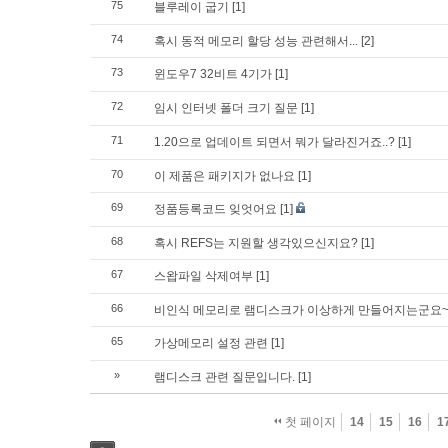
75
블루레이 굽기
[1]
74
혹시 동적 메모리 할당 성능 관련해서...
[2]
73
윈도우7 32비트 4기가
[1]
72
임시 인터넷 폴더 크기 질문
[1]
71
1.20으로 업데이트 되면서 뭐가 달라진거죠..?
[1]
70
이 제품은 패키지가 없나요
[1]
69
정품등록코드 잊엇어요
[1]
68
혹시 REFS는 지원할 생각있으신지요?
[1]
67
스왑파일 삭제여부
[1]
66
비인식 메모리로 램디스크가 이상하게 만들어지는군요
65
가상메모리 설정 관련
[1]
»
램디스크 관련 질문입니다.
[1]
첫 페이지
14
15
16
1