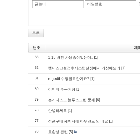
글쓴이
비밀번호
목록
번호
제
83
1.15 버전 사용중이었는데..
[1]
82
램디스크설정후시스템설정에서 가상메모리
[1]
81
regedit 수정필요한가요?
[1]
80
이미지 수동저장
[1]
79
논리디스크 블루스크린 문제
[6]
78
안녕하세요
[1]
77
정품구매 페이지에 아무것도 안 떠요
[1]
76
호환성 관련
[5]