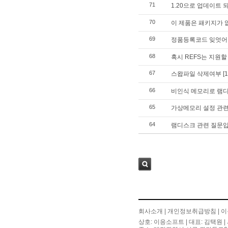
71
1.20으로 업데이트 
70
이 제품은 패키지가 
69
정품등록코드 잊엇어
68
혹시 REFS는 지원
67
스왑파일 삭제여부
[1
66
비인식 메모리로 램
65
가상메모리 설정 관
64
램디스크 관련 질문입
검색
회사소개
|
개인정보취급방침
|
이
상호: 이응소프트 | 대표: 김택원 | 