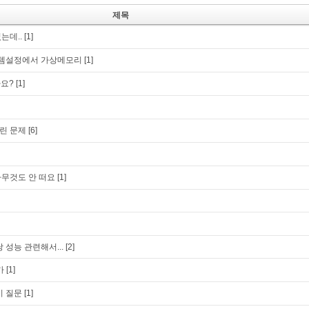
제목
는데..
[1]
템설정에서 가상메모리
[1]
가요?
[1]
린 문제
[6]
무것도 안 떠요
[1]
 성능 관련해서...
[2]
가
[1]
기 질문
[1]