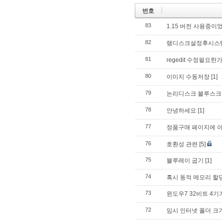
번호
83
1.15 버전 사용중이었
82
램디스크설정후시스
81
regedit 수정필요한
80
이미지 수동저장
[1]
79
논리디스크 블루스크
78
안녕하세요
[1]
77
정품구매 페이지에 아
76
호환성 관련
[5]
75
블루레이 굽기
[1]
74
혹시 동적 메모리 할당
73
윈도우7 32비트 4기
72
임시 인터넷 폴더 크