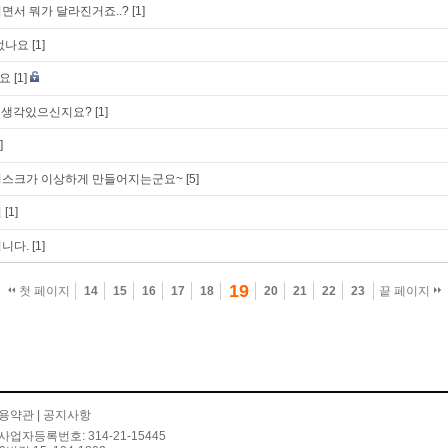
되면서 뭐가 달라진거죠..?
[1]
없나요
[1]
요
[1]
할 생각있으신지요?
[1]
]
디스크가 이상하게 만들어지는군요~
[5]
련
[1]
니다.
[1]
19
첫 페이지
14
15
16
17
18
20
21
22
23
끝 페이지
용약관
|
공지사항
사업자등록번호: 314-21-15445