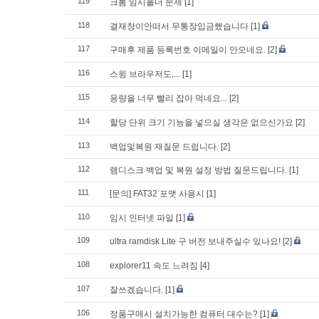
119
크롬 임시폴더 문제
[1]
118
결재창이안떠서 무통장입금했습니다
[1]
117
구매후 제품 등록번호 이메일이 안오네요.
[2]
116
스윙 브라우저도,...
[1]
115
용량을 너무 빨리 잡아 먹네요...
[2]
114
할당 단위 크기 기능을 넣으실 생각은 없으신가요
[2]
113
백업및복원 재질문 드립니다.
[2]
112
램디스크 백업 및 복원 설정 방법 질문드립니다.
[1]
111
[문의] FAT32 포맷 사용시
[1]
110
임시 인터넷 파일
[1]
109
ultra ramdisk Lite 구 버전 보내주실수 있나요!
[2]
108
explorer11 속도 느려짐
[4]
107
잘쓰겠습니다.
[1]
106
정품구매시 설치가능한 컴퓨터 대수는?
[1]