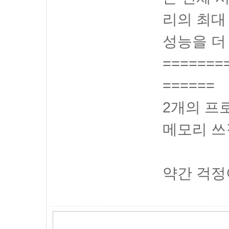
리의 최대
성능을 더
=======
======
2개의 프
메모리 쓰
약간 걱정이