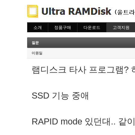
소개
정품구매
다운로드
고객지원
소개
주문하기
다운로드
도움말
주문조회
자주묻는질문
질문
이용안내
질문하기
이원일
램디스크 타사 프로그램? 하
SSD 기능 중애
RAPID mode 있던대.. 같