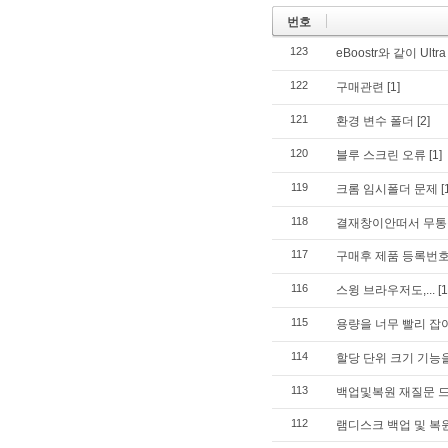
번호
123
eBoostr와 같이 U
122
구매관련
[1]
121
환경 변수 폴더
[2]
120
블루 스크린 오류
[1]
119
크롬 임시폴더 문제
[
118
결재창이안떠서 무
117
구매후 제품 등록번호
116
스윙 브라우저도,...
[1
115
용량을 너무 빨리 잡아
114
할당 단위 크기 기능
113
백업및복원 재질문 
112
램디스크 백업 및 복