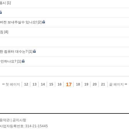
사용시
[1]
ite 구 버전 보내주실수 있나요!
[2]
려짐
[4]
한 컴퓨터 대수는?
[1]
확인하나요?
[1]
17
첫 페이지
12
13
14
15
16
18
19
20
21
끝 페이지
용약관
|
공지사항
사업자등록번호: 314-21-15445