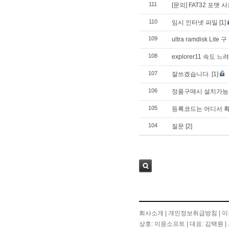
111
[문의] FAT32 포맷 
110
임시 인터넷 파일
[1]
109
ultra ramdisk L
108
explorer11 속도 느
107
잘쓰겠습니다.
[1]
106
정품구매시 설치가능
105
등록코드는 어디서 
104
질문
[2]
검색
회사소개
|
개인정보취급방침
|
이
상호: 이응소프트 | 대표: 김택원 | 