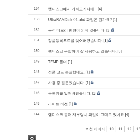
154
램디스크에서 가져오기시에...
[4]
153
UltraRAMDisk-01.uhd 파일은 뭔가요?
[1]
152
동적 메모리 반환이 되지 않습니다.
[3]
151
정품등록코드를 잊어버렸습니다.
[1]
150
램디스크 구입하여 잘 사용하고 있습니다.
[3]
149
TEMP 폴더
[1]
148
정품 코드 분실했네요.
[1]
147
사용 중 질문있습니다.
[1]
146
등록키를 잃어버렸습니다.
[1]
145
라이트 버전
[1]
144
램디스크 폴더 재부팅시 파일이 그대로 있네요
[4]
첫 페이지
10
11
12
1