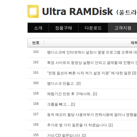
소개
정품구매
다운로드
고객지원
소개
주문하기
다운로드
도움말
주문조회
자주묻는질문
번호
제
이용안내
질문하기
163
램디스크에 인터넷캐시 설정시 몇몇 프로그램 오류에 
162
특정 사이트의 동영상 실행이 안되고 결제할 때 진행이 
161
"전원 옵션의 빠른 시작 켜기 설정 지원" 에 대한 질문
[3]
160
램디스크 만들고..
[2]
159
체험기간 만료 후 구매시에..
[1]
158
크롬을 빼고,...
[1]
157
동적 메모리 할당 사용여부가 전력사용에 얼마나 영향을
156
추가로 몇 가지 질문을 더 하겠습니다.
[1]
155
가상 CD 질문입니다.
[1]