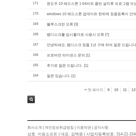
171
윈도우 10 레드스톤 1 64비트 클린 설치후 프로그램 뜨
170
windows 10 레드스톤 업데이트 한뒤에 정품등록이 안
169
블루스크린 오류
[3]
168
램디스크를 임시폴더로 사용시 오류
[7]
167
안녕하세요. 램디스크 정품 1년 구매 하여 질문 드립니
166
프로버전 라이센스 문의
[1]
165
추가로 질문 드립니다..
[1]
164
질문 있습니다.
[1]
첫 페이지
9
10
11
12
검색
회사소개
|
개인정보취급방침
|
이용약관
|
공지사항
상호: 이응소프트 | 대표: 김택원 | 사업자등록번호: 314-21-154