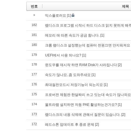
번호
제목
»
익스플로러요
[1]
182
램디스크 프로그램 시작시 하드 디스크 읽지 못하게 해
181
메모리 애 따른 속도가 궁금 함니다.
[1]
180
크롬 램디스크 설정했는데 컴퓨터 전원끄면 안지워져요
179
UEFI에서 사용 되나요?
[1]
178
윈도우를 재시작 하면 RAM Disk가 사라집니다
[2]
177
속도가 않나요..좀 도와주새요
[1]
176
최대절전모드시 저장기능이 되는지요
[1]
175
프로버전 체험판 한달짜리 쓰고 잇는대 속도가 않나와요
174
울트라램 설치하면 자동 PAE 활성하는건가요?
[1]
173
램디스크의 내용 삭제에 관해서 질문이 있습니다.
[2]
172
레드스톤 업데이트 후 종료 문제
[2]