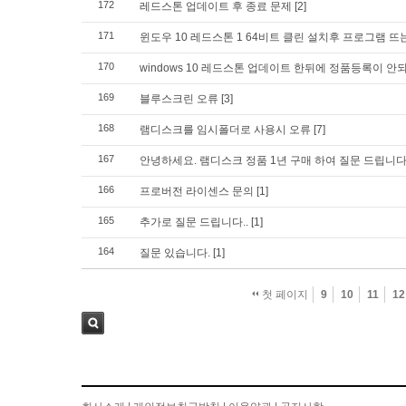
172
레드스톤 업데이트 후 종료 문제
[2]
171
윈도우 10 레드스톤 1 64비트 클린 설치후 프로그램 뜨
170
windows 10 레드스톤 업데이트 한뒤에 정품등록이 안
169
블루스크린 오류
[3]
168
램디스크를 임시폴더로 사용시 오류
[7]
167
안녕하세요. 램디스크 정품 1년 구매 하여 질문 드립니
166
프로버전 라이센스 문의
[1]
165
추가로 질문 드립니다..
[1]
164
질문 있습니다.
[1]
첫 페이지
9
10
11
12
검색