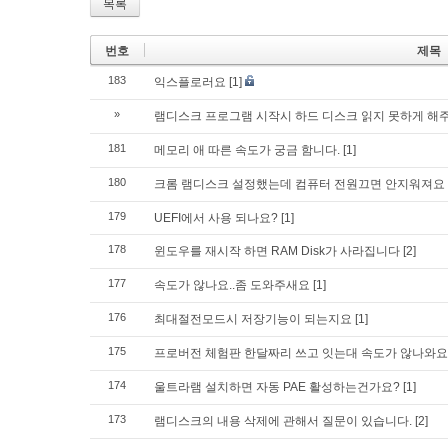
목록
번호
제목
183
익스플로러요
[1]
»
램디스크 프로그램 시작시 하드 디스크 읽지 못하게 해
181
메모리 애 따른 속도가 궁금 함니다.
[1]
180
크롬 램디스크 설정했는데 컴퓨터 전원끄면 안지워져요
179
UEFI에서 사용 되나요?
[1]
178
윈도우를 재시작 하면 RAM Disk가 사라집니다
[2]
177
속도가 않나요..좀 도와주새요
[1]
176
최대절전모드시 저장기능이 되는지요
[1]
175
프로버전 체험판 한달짜리 쓰고 잇는대 속도가 않나와요
174
울트라램 설치하면 자동 PAE 활성하는건가요?
[1]
173
램디스크의 내용 삭제에 관해서 질문이 있습니다.
[2]