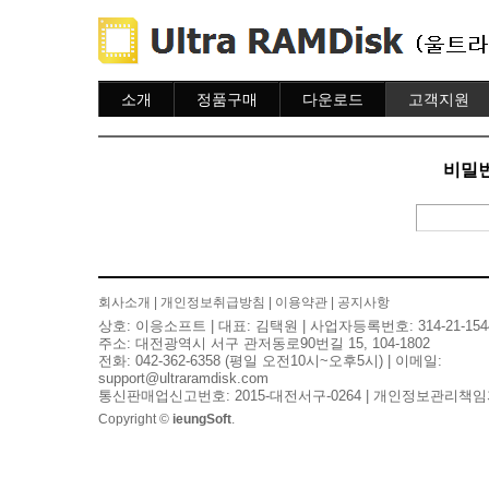
소개
정품구매
다운로드
고객지원
소개
주문하기
다운로드
도움말
주문조회
자주묻는질문
비밀번
이용안내
질문하기
회사소개
|
개인정보취급방침
|
이용약관
|
공지사항
상호: 이응소프트 | 대표: 김택원 | 사업자등록번호: 314-21-154
주소: 대전광역시 서구 관저동로90번길 15, 104-1802
전화: 042-362-6358 (평일 오전10시~오후5시) | 이메일:
support@ultraramdisk.com
통신판매업신고번호: 2015-대전서구-0264 | 개인정보관리책임
Copyright ©
ieungSoft
.