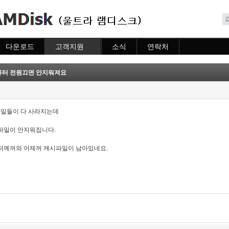
메뉴 건너뛰기
다운로드
고객지원
소식
연락처
다운로드
도움말
소식
연락처
자주묻는질문
퓨터 전원끄면 안지워져요
질문하기
일들이 다 사라지는데
파일이 안지워집니다.
저께꺼와 어제꺼 캐시파일이 남아있네요.