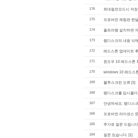
176
최대절전모드시 저장
175
프로버전 체험판 한달
174
울트라램 설치하면 자
173
램디스크의 내용 삭제
172
레드스톤 업데이트 후
171
윈도우 10 레드스톤 
170
windows 10 레
169
블루스크린 오류
[3]
168
램디스크를 임시폴더
167
안녕하세요. 램디스크
166
프로버전 라이센스 
165
추가로 질문 드립니다.
164
질문 있습니다.
[1]