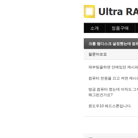
소개
정품구매
소개
주문하기
주문조회
크롬 램디스크 설정했는데 컴
이용안내
질문이쏘요
재부팅을하면 안에있던 캐시파
컴퓨터 전원을 끄고 켜면 캐시
방금 컴퓨터 켰는데 아직도 그
왜그런건가요?
윈도우10 레드스톤입니다.