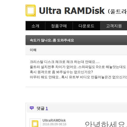
소개
정품구매
다운로드
고객지원
소개
주문하기
다운로드
도움말
주문조회
자주묻는질문
속도가 않나요..좀 도와주새요
이용안내
질문하기
이해
크리스탈 디스크 채크로 채크 하는대 안돼요.....
울트라 설치전후 차이가 없어요..스와파일도 0으로 해놓앗는대도
혹시 원격으로 좀 봐주실수는 없으신가요?
아무리 해도 안돼요.. 혹시 유트부 비디오 만들어놓은건 없으신가
댓글
1
UltraRAMDisk
안녕하세요
2016.09.09 08:16