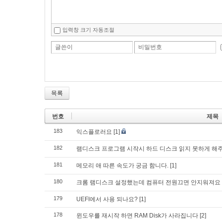
입력창 크기 자동조절
글쓴이
비밀번호
목록
번호
제목
183
익스플로러요
[1]
182
램디스크 프로그램 시작시 하드 디스크 읽지 못하게 해
181
메모리 애 따른 속도가 궁금 함니다.
[1]
180
크롬 램디스크 설정했는데 컴퓨터 전원끄면 안지워져요
179
UEFI에서 사용 되나요?
[1]
178
윈도우를 재시작 하면 RAM Disk가 사라집니다
[2]