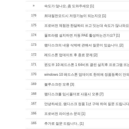
»
속도가 않나요..좀 도와주새요
[1]
176
최대절전모드시 저장기능이 되는지요
[1]
175
프로버전 체험판 한달짜리 쓰고 잇는대 속도가 않나와요
174
울트라램 설치하면 자동 PAE 활성하는건가요?
[1]
173
램디스크의 내용 삭제에 관해서 질문이 있습니다.
[2]
172
레드스톤 업데이트 후 종료 문제
[2]
171
윈도우 10 레드스톤 1 64비트 클린 설치후 프로그램 뜨
170
windows 10 레드스톤 업데이트 한뒤에 정품등록이 안
169
블루스크린 오류
[3]
168
램디스크를 임시폴더로 사용시 오류
[7]
167
안녕하세요. 램디스크 정품 1년 구매 하여 질문 드립니
166
프로버전 라이센스 문의
[1]
165
추가로 질문 드립니다..
[1]