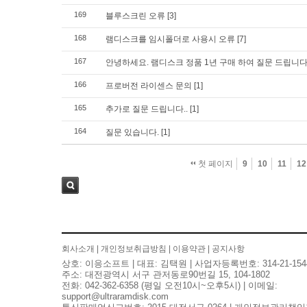
169
블루스크린 오류
[3]
168
램디스크를 임시폴더로 사용시 오류
[7]
167
안녕하세요. 램디스크 정품 1년 구매 하여 질문 드립니
166
프로버전 라이센스 문의
[1]
165
추가로 질문 드립니다..
[1]
164
질문 있습니다.
[1]
첫 페이지
9
10
11
12
검색
회사소개
|
개인정보취급방침
|
이용약관
|
공지사항
상호: 이응소프트 | 대표: 김택원 | 사업자등록번호: 314-21-154
주소: 대전광역시 서구 관저동로90번길 15, 104-1802
전화: 042-362-6358 (평일 오전10시~오후5시) | 이메일:
support@ultraramdisk.com