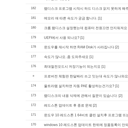
182
램디스크 프로그램 시작시 하드 디스크 읽지 못하게 해
181
메모리 애 따른 속도가 궁금 함니다.
[1]
180
크롬 램디스크 설정했는데 컴퓨터 전원끄면 안지워져요
179
UEFI에서 사용 되나요?
[1]
178
윈도우를 재시작 하면 RAM Disk가 사라집니다
[2]
177
속도가 않나요..좀 도와주새요
[1]
176
최대절전모드시 저장기능이 되는지요
[1]
»
프로버전 체험판 한달짜리 쓰고 잇는대 속도가 않나와요
174
울트라램 설치하면 자동 PAE 활성하는건가요?
[1]
173
램디스크의 내용 삭제에 관해서 질문이 있습니다.
[2]
172
레드스톤 업데이트 후 종료 문제
[2]
171
윈도우 10 레드스톤 1 64비트 클린 설치후 프로그램 뜨
170
windows 10 레드스톤 업데이트 한뒤에 정품등록이 안