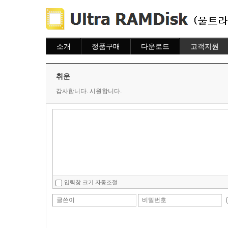
소개
정품구매
다운로드
고객지원
소개
주문하기
다운로드
도움말
주문조회
자주묻는질문
취운
이용안내
질문하기
감사합니다. 시원합니다.
입력창 크기 자동조절
글쓴이
비밀번호