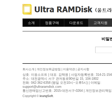
소개
정품구매
다운로드
고객지원
소개
주문하기
다운로드
도움말
주문조회
자주묻는질문
비밀번
이용안내
질문하기
회사소개
|
개인정보취급방침
|
이용약관
|
공지사항
상호: 이응소프트 | 대표: 김택원 | 사업자등록번호: 314-21-154
주소: 대전광역시 서구 관저동로90번길 15, 104-1802
전화: 042-362-6358 (평일 오전10시~오후5시) | 이메일:
support@ultraramdisk.com
통신판매업신고번호: 2015-대전서구-0264 | 개인정보관리책임
Copyright ©
ieungSoft
.