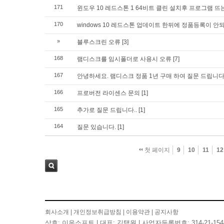
171
윈도우 10 레드스톤 1 64비트 클린 설치후 프로그램 뜨
170
windows 10 레드스톤 업데이트 한뒤에 정품등록이 안
»
블루스크린 오류
[3]
168
램디스크를 임시폴더로 사용시 오류
[7]
167
안녕하세요. 램디스크 정품 1년 구매 하여 질문 드립니
166
프로버전 라이센스 문의
[1]
165
추가로 질문 드립니다..
[1]
164
질문 있습니다.
[1]
첫 페이지
9
10
11
12
검색
회사소개
|
개인정보취급방침
|
이용약관
|
공지사항
상호: 이응소프트 | 대표: 김택원 | 사업자등록번호: 314-21-154