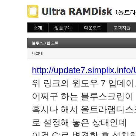
소개
정품구매
다운로드
고객지원
소개
주문하기
다운로드
도움말
주문조회
자주묻는질문
블루스크린 오류
이용안내
질문하기
나그네
http://update7.simplix.in
위 링크의 윈도우 7 업데
어쩌구 하는 블루스크린이
혹시나 해서 울트라램디스크
로 설정해 놓은 상태인데
이걸 C:로 변경한 후 설