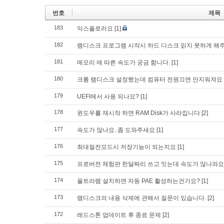
번호
제목
183
익스플로러요
[1]
182
램디스크 프로그램 시작시 하드 디스크 읽지 못하게 해
181
메모리 애 따른 속도가 궁금 함니다.
[1]
180
크롬 램디스크 설정했는데 컴퓨터 전원끄면 안지워져요
179
UEFI에서 사용 되나요?
[1]
178
윈도우를 재시작 하면 RAM Disk가 사라집니다
[2]
177
속도가 않나요..좀 도와주새요
[1]
176
최대절전모드시 저장기능이 되는지요
[1]
175
프로버전 체험판 한달짜리 쓰고 잇는대 속도가 않나와요
174
울트라램 설치하면 자동 PAE 활성하는건가요?
[1]
173
램디스크의 내용 삭제에 관해서 질문이 있습니다.
[2]
172
레드스톤 업데이트 후 종료 문제
[2]