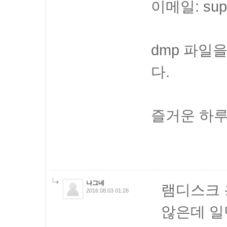
이메일: supp
dmp 파일
다.
즐거운 하루
나그네
램디스크 
2016.08.03 01:28
않은데 일