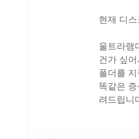
현재 디스
울트라램디
건가 싶어
폴더를 지
똑같은 증
려드립니다