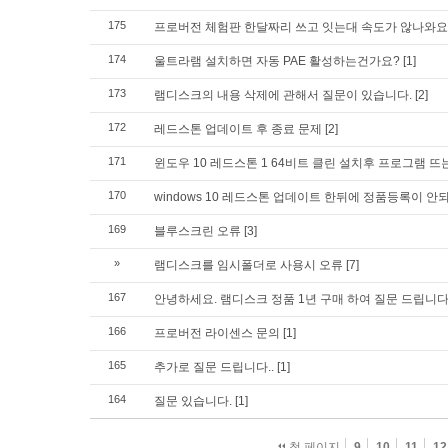
175
프로버전 체험판 한달짜리 쓰고 잇는대 속도가 않나와요
174
울트라램 설치하면 자동 PAE 활성하는건가요?
[1]
173
램디스크의 내용 삭제에 관해서 질문이 있습니다.
[2]
172
레드스톤 업데이트 후 종료 문제
[2]
171
윈도우 10 레드스톤 1 64비트 클린 설치후 프로그램 뜨
170
windows 10 레드스톤 업데이트 한뒤에 정품등록이 안
169
블루스크린 오류
[3]
»
램디스크를 임시폴더로 사용시 오류
[7]
167
안녕하세요. 램디스크 정품 1년 구매 하여 질문 드립니
166
프로버전 라이센스 문의
[1]
165
추가로 질문 드립니다..
[1]
164
질문 있습니다.
[1]
첫 페이지
9
10
11
12