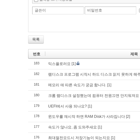
글쓴이
비밀번호
목록
번호
제목
183
익스플로러요
[1]
182
램디스크 프로그램 시작시 하드 디스크 읽지 못하게 해
181
메모리 애 따른 속도가 궁금 함니다.
[1]
180
크롬 램디스크 설정했는데 컴퓨터 전원끄면 안지워져요
179
UEFI에서 사용 되나요?
[1]
178
윈도우를 재시작 하면 RAM Disk가 사라집니다
[2]
177
속도가 않나요..좀 도와주새요
[1]
176
최대절전모드시 저장기능이 되는지요
[1]