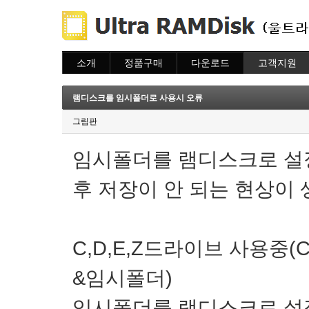
소개
정품구매
다운로드
고객지원
소개
주문하기
다운로드
도움말
주문조회
자주묻는질문
램디스크를 임시폴더로 사용시 오류
이용안내
질문하기
그림판
임시폴더를 램디스크로 설
후 저장이 안 되는 현상이
C,D,E,Z드라이브 사용중(C -
&임시폴더)
임시폴더를 램디스크로 설정