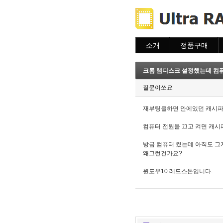
소개
정품구매
소개
주문하기
주문조회
크롬 램디스크 설정했는데 컴
이용안내
질문이쏘요
재부팅을하면 안에있던 캐시파
컴퓨터 전원을 끄고 켜면 캐시
방금 컴퓨터 켰는데 아직도 그
왜그런건가요?
윈도우10 레드스톤입니다.