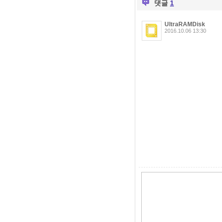
댓글
1
UltraRAMDisk
2016.10.06 13:30