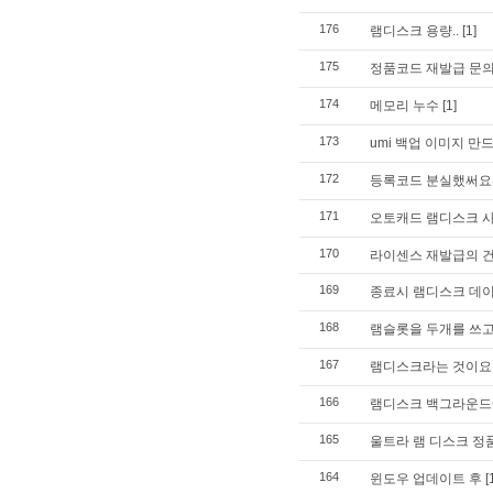
176
램디스크 용량..
[1]
175
정품코드 재발급 문
174
메모리 누수
[1]
173
umi 백업 이미지 만
172
등록코드 분실했써요
171
오토캐드 램디스크 
170
라이센스 재발급의 
169
종료시 램디스크 데
168
램슬롯을 두개를 쓰
167
램디스크라는 것이요
166
램디스크 백그라운드
165
울트라 램 디스크 정
164
윈도우 업데이트 후
[