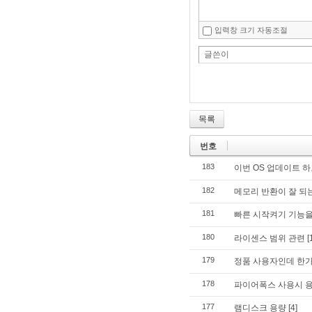
입력창 크기 자동조절
글쓴이
목록
번호
183
이번 OS 업데이트 
182
메모리 반환이 잘 되
181
빠른 시작켜기 기능
180
라이센스 범위 관련
[
179
정품 사용자인데 한가
178
파이어폭스 사용시 용
177
램디스크 용량
[4]