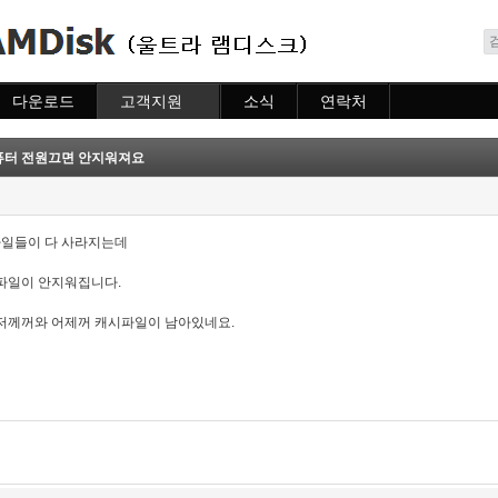
메뉴 건너뛰기
다운로드
고객지원
소식
연락처
다운로드
도움말
소식
연락처
자주묻는질문
퓨터 전원끄면 안지워져요
질문하기
일들이 다 사라지는데
파일이 안지워집니다.
저께꺼와 어제꺼 캐시파일이 남아있네요.