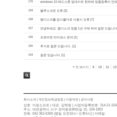
170
windows 10 레드스톤 업데이트 한뒤에 정품등록이 안
169
블루스크린 오류
[3]
168
램디스크를 임시폴더로 사용시 오류
[7]
167
안녕하세요. 램디스크 정품 1년 구매 하여 질문 드립니
166
프로버전 라이센스 문의
[1]
165
추가로 질문 드립니다..
[1]
164
질문 있습니다.
[1]
첫 페이지
9
10
11
12
검색
회사소개
|
개인정보취급방침
|
이용약관
|
공지사항
상호: 이응소프트 | 대표: 김택원 | 사업자등록번호: 314-21-154
주소: 대전광역시 서구 관저동로90번길 15, 104-1802
전화: 042-362-6358 (평일 오전10시~오후5시) | 이메일: