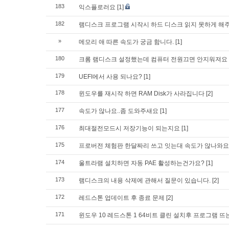
183
익스플로러요
[1]
182
램디스크 프로그램 시작시 하드 디스크 읽지 못하게 해
»
메모리 애 따른 속도가 궁금 함니다.
[1]
180
크롬 램디스크 설정했는데 컴퓨터 전원끄면 안지워져요
179
UEFI에서 사용 되나요?
[1]
178
윈도우를 재시작 하면 RAM Disk가 사라집니다
[2]
177
속도가 않나요..좀 도와주새요
[1]
176
최대절전모드시 저장기능이 되는지요
[1]
175
프로버전 체험판 한달짜리 쓰고 잇는대 속도가 않나와요
174
울트라램 설치하면 자동 PAE 활성하는건가요?
[1]
173
램디스크의 내용 삭제에 관해서 질문이 있습니다.
[2]
172
레드스톤 업데이트 후 종료 문제
[2]
171
윈도우 10 레드스톤 1 64비트 클린 설치후 프로그램 뜨