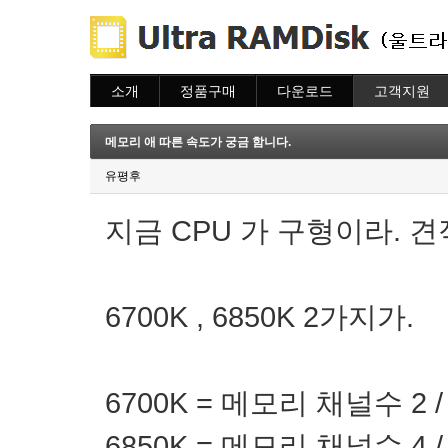
소개
정품구매
다운로드
고객지원
소개
주문하기
다운로드
도움말
주문조회
자주묻는질문
메모리 애 따른 속도가 궁금 함니다.
이용안내
질문하기
유평후
지금 CPU 가 구형이라. 
6700K , 6850K 2가지가.
6700K = 메모리 채널수 2 / 
6850K = 메모리 채널수 4 / 