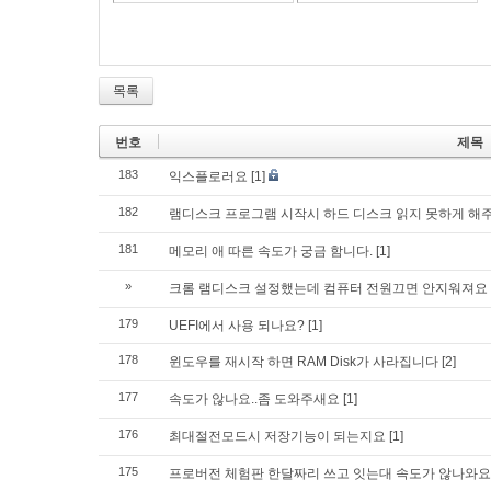
목록
번호
제목
183
익스플로러요
[1]
182
램디스크 프로그램 시작시 하드 디스크 읽지 못하게 해
181
메모리 애 따른 속도가 궁금 함니다.
[1]
»
크롬 램디스크 설정했는데 컴퓨터 전원끄면 안지워져요
179
UEFI에서 사용 되나요?
[1]
178
윈도우를 재시작 하면 RAM Disk가 사라집니다
[2]
177
속도가 않나요..좀 도와주새요
[1]
176
최대절전모드시 저장기능이 되는지요
[1]
175
프로버전 체험판 한달짜리 쓰고 잇는대 속도가 않나와요