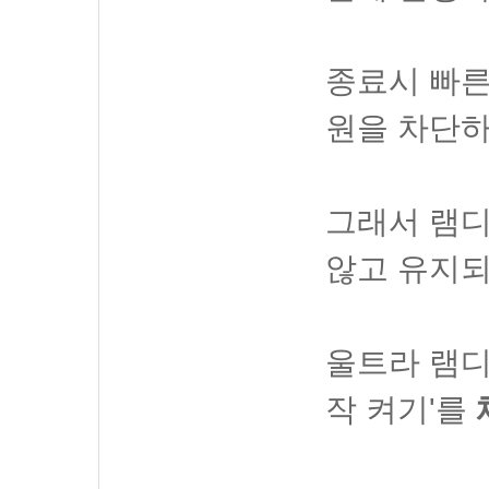
종료시 빠른
원을 차단하
그래서 램
않고 유지되
울트라 램디
작 켜기'를