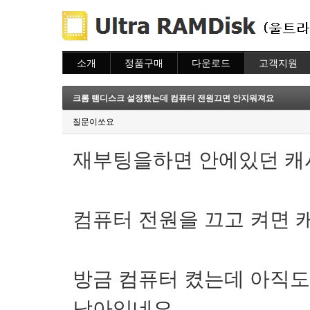
소개
정품구매
다운로드
고객지원
소개
주문하기
다운로드
도움말
주문조회
자주묻는질문
크롬 램디스크 설정했는데 컴퓨터 전원끄면 안지워져요
이용안내
질문하기
질문이쏘요
재부팅을하면 안에있던 캐
컴퓨터 전원을 끄고 켜면 
방금 컴퓨터 켰는데 아직
남아있네요.