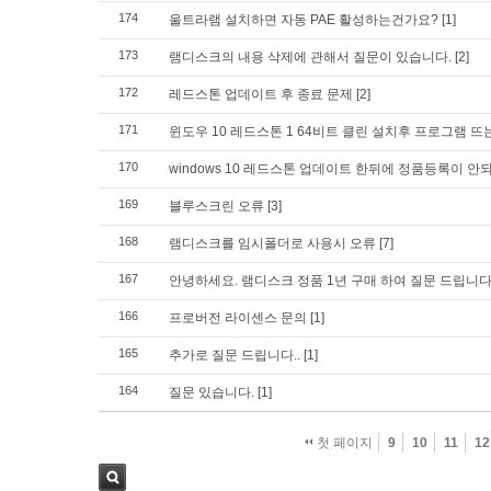
174
울트라램 설치하면 자동 PAE 활성하는건가요?
[1]
173
램디스크의 내용 삭제에 관해서 질문이 있습니다.
[2]
172
레드스톤 업데이트 후 종료 문제
[2]
171
윈도우 10 레드스톤 1 64비트 클린 설치후 프로그램 뜨
170
windows 10 레드스톤 업데이트 한뒤에 정품등록이 안
169
블루스크린 오류
[3]
168
램디스크를 임시폴더로 사용시 오류
[7]
167
안녕하세요. 램디스크 정품 1년 구매 하여 질문 드립니
166
프로버전 라이센스 문의
[1]
165
추가로 질문 드립니다..
[1]
164
질문 있습니다.
[1]
첫 페이지
9
10
11
12