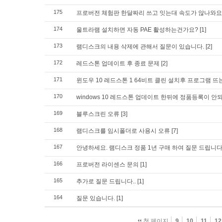
175
프로버전 체험판 한달짜리 쓰고 잇는대 속도가 않나와요
174
울트라램 설치하면 자동 PAE 활성하는건가요?
[1]
173
램디스크의 내용 삭제에 관해서 질문이 있습니다.
[2]
172
레드스톤 업데이트 후 종료 문제
[2]
171
윈도우 10 레드스톤 1 64비트 클린 설치후 프로그램 뜨
170
windows 10 레드스톤 업데이트 한뒤에 정품등록이 안
169
블루스크린 오류
[3]
168
램디스크를 임시폴더로 사용시 오류
[7]
167
안녕하세요. 램디스크 정품 1년 구매 하여 질문 드립니
166
프로버전 라이센스 문의
[1]
165
추가로 질문 드립니다..
[1]
164
질문 있습니다.
[1]
첫 페이지
9
10
11
12