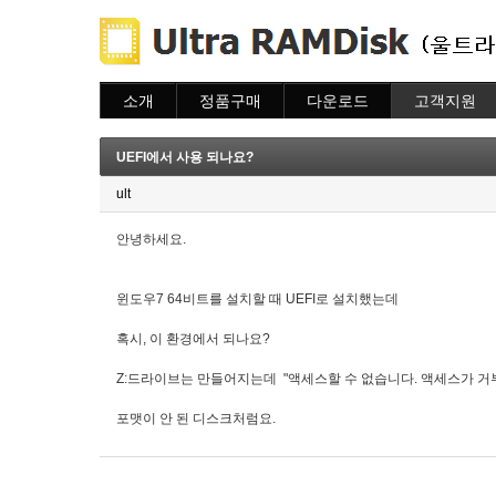
소개
정품구매
다운로드
고객지원
소개
주문하기
다운로드
도움말
주문조회
자주묻는질문
UEFI에서 사용 되나요?
이용안내
질문하기
ult
안녕하세요.
윈도우7 64비트를 설치할 때 UEFI로 설치했는데
혹시, 이 환경에서 되나요?
Z:드라이브는 만들어지는데 "액세스할 수 없습니다. 액세스가 거
포맷이 안 된 디스크처럼요.