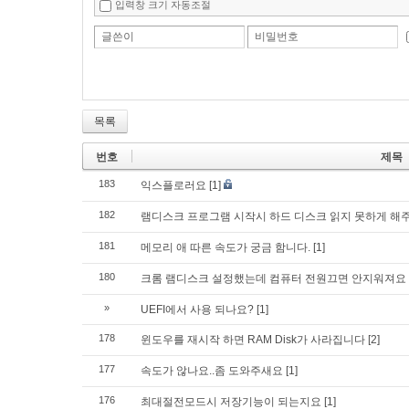
입력창 크기 자동조절
글쓴이
비밀번호
목록
번호
제목
183
익스플로러요
[1]
182
램디스크 프로그램 시작시 하드 디스크 읽지 못하게 해
181
메모리 애 따른 속도가 궁금 함니다.
[1]
180
크롬 램디스크 설정했는데 컴퓨터 전원끄면 안지워져요
»
UEFI에서 사용 되나요?
[1]
178
윈도우를 재시작 하면 RAM Disk가 사라집니다
[2]
177
속도가 않나요..좀 도와주새요
[1]
176
최대절전모드시 저장기능이 되는지요
[1]