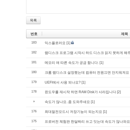
목록
번호
제목
183
익스플로러요
[1]
182
램디스크 프로그램 시작시 하드 디스크 읽지 못하게 해
181
메모리 애 따른 속도가 궁금 함니다.
[1]
180
크롬 램디스크 설정했는데 컴퓨터 전원끄면 안지워져요
179
UEFI에서 사용 되나요?
[1]
178
윈도우를 재시작 하면 RAM Disk가 사라집니다
[2]
»
속도가 않나요..좀 도와주새요
[1]
176
최대절전모드시 저장기능이 되는지요
[1]
175
프로버전 체험판 한달짜리 쓰고 잇는대 속도가 않나와요