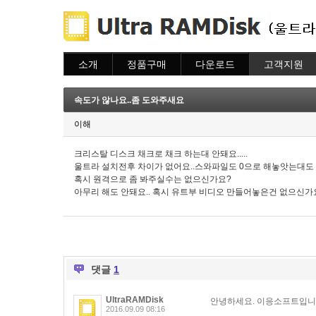
소개
정품구매
다운로드
고객지원
소개
주문하기
다운로드
도움말
주문조회
자주묻는질문
속도가 않나요..좀 도와주새요
이용안내
질문하기
이해
크리스탈 디스크 채크로 채크 하는대 안돼요.....
울트라 설치전후 차이가 없어요..스와파일도 0으로 해놓앗는대도
혹시 원격으로 좀 봐주실수는 없으신가요?
아무리 해도 안돼요.. 혹시 유트부 비디오 만들어놓은건 없으신가
댓글
1
UltraRAMDisk
안녕하세요. 이응소프트입니
2016.09.09 08:16