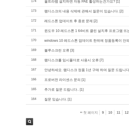
174
울트라램 설치하면 자동 PAE 활성하는건가요?
[1]
173
램디스크의 내용 삭제에 관해서 질문이 있습니다.
[2]
172
레드스톤 업데이트 후 종료 문제
[2]
171
윈도우 10 레드스톤 1 64비트 클린 설치후 프로그램 뜨
170
windows 10 레드스톤 업데이트 한뒤에 정품등록이 안
169
블루스크린 오류
[3]
168
램디스크를 임시폴더로 사용시 오류
[7]
167
안녕하세요. 램디스크 정품 1년 구매 하여 질문 드립니
166
프로버전 라이센스 문의
[1]
165
추가로 질문 드립니다..
[1]
164
질문 있습니다.
[1]
첫 페이지
9
10
11
12
검색