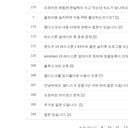
175
프로버전 체험판 한달짜리 쓰고 잇는대 속도가 않나와요
»
울트라램 설치하면 자동 PAE 활성하는건가요?
[1]
173
램디스크의 내용 삭제에 관해서 질문이 있습니다.
[2]
172
레드스톤 업데이트 후 종료 문제
[2]
171
윈도우 10 레드스톤 1 64비트 클린 설치후 프로그램 뜨
170
windows 10 레드스톤 업데이트 한뒤에 정품등록이 안
169
블루스크린 오류
[3]
168
램디스크를 임시폴더로 사용시 오류
[7]
167
안녕하세요. 램디스크 정품 1년 구매 하여 질문 드립니
166
프로버전 라이센스 문의
[1]
165
추가로 질문 드립니다..
[1]
164
질문 있습니다.
[1]
첫 페이지
9
10
11
12