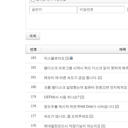
글쓴이
비밀번호
목록
번호
제목
183
익스플로러요
[1]
182
램디스크 프로그램 시작시 하드 디스크 읽지 못하게 해
181
메모리 애 따른 속도가 궁금 함니다.
[1]
180
크롬 램디스크 설정했는데 컴퓨터 전원끄면 안지워져요
179
UEFI에서 사용 되나요?
[1]
178
윈도우를 재시작 하면 RAM Disk가 사라집니다
[2]
177
속도가 않나요..좀 도와주새요
[1]
176
최대절전모드시 저장기능이 되는지요
[1]