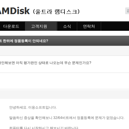
메뉴 건너뛰기
다운로드
고객지원
소식
연락처
다운로드
도움말
소식
연락처
자주묻는질문
데이트 한뒤에 정품등록이 안되네요?
질문하기
확인해보면 아직 평가판인 상태로 나오는데 무슨 문제인가요?
안녕하세요. 이응소프트입니다.
말씀하신 증상을 확인해보니 32/64비트에서 정품등록에 문제가 없었습니다.
컴퓨터를 다시 시작하시고 해보시기 바랍니다.