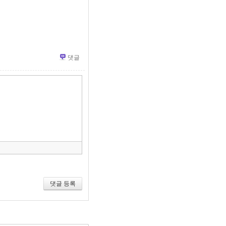
댓글
»
편
집
도
구
모
음
건
너
뛰
기
댓글 등록