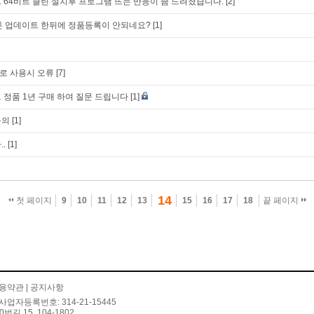
1 64비트 클린 설치후 프로그램 뜨는 반응이 좀 느려졌습니다.
[2]
드스톤 업데이트 한뒤에 정품등록이 안되네요?
[1]
로 사용시 오류
[7]
 정품 1년 구매 하여 질문 드립니다
[1]
문의
[1]
.
[1]
14
첫 페이지
9
10
11
12
13
15
16
17
18
끝 페이지
용약관
|
공지사항
사업자등록번호: 314-21-15445
 15, 104-1802