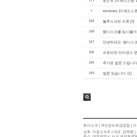
171
윈도우 10 레드스톤 
»
windows 10 레
169
블루스크린 오류
[3]
168
램디스크를 임시폴더
167
안녕하세요. 램디스크
166
프로버전 라이센스 
165
추가로 질문 드립니다.
164
질문 있습니다.
[1]
검색
회사소개
|
개인정보취급방침
|
이
상호: 이응소프트 | 대표: 김택원 | 
주소: 대전광역시 서구 관저동로90번길