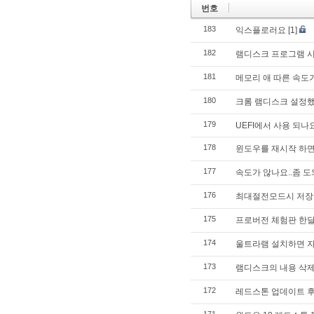
번호
183
익스플로러요
[1]
182
램디스크 프로그램 시
181
메모리 애 따른 속도가
180
크롬 램디스크 설정
179
UEFI에서 사용 되나
178
윈도우를 재시작 하면 
177
속도가 않나요..좀 
176
최대절전모드시 저장
175
프로버전 체험판 한달
174
울트라램 설치하면 자
173
램디스크의 내용 삭제
172
레드스톤 업데이트 후