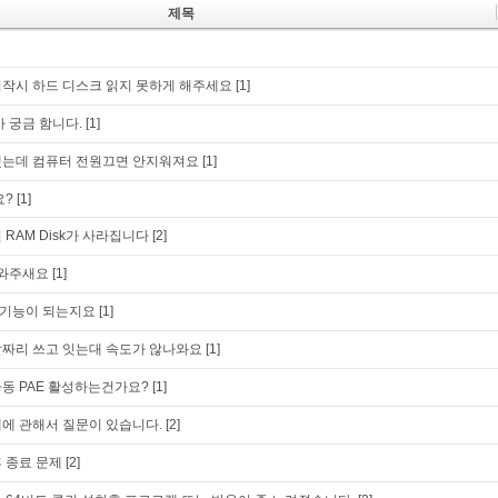
제목
작시 하드 디스크 읽지 못하게 해주세요
[1]
 궁금 함니다.
[1]
했는데 컴퓨터 전원끄면 안지워져요
[1]
요?
[1]
RAM Disk가 사라집니다
[2]
도와주새요
[1]
기능이 되는지요
[1]
짜리 쓰고 잇는대 속도가 않나와요
[1]
동 PAE 활성하는건가요?
[1]
에 관해서 질문이 있습니다.
[2]
 종료 문제
[2]