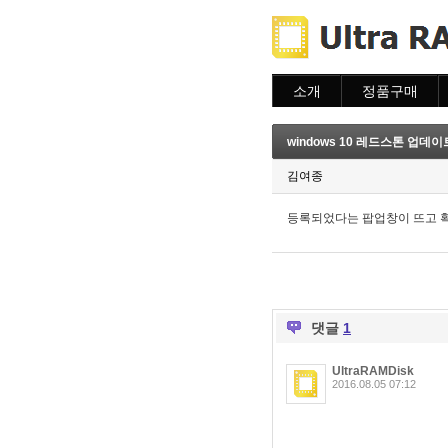
소개
정품구매
소개
주문하기
주문조회
windows 10 레드스톤 업
이용안내
김여종
등록되었다는 팝업창이 뜨고 
댓글
1
UltraRAMDisk
2016.08.05 07:12