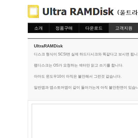
소개
정품구매
다운로드
고객지원
소개
주문하기
다운로드
도움말
주문조회
자주묻는질문
UltraRAMDisk
이용안내
질문하기
디스크 형식이 SCSI면 실제 하드디시크와 똑같다고 보시면 됩니
램디스크는 OS가 요청하는 섹터만 읽고 쓰기를 합니다.
아마도 윈도우10이 아직은 불안해서 그런것 같습니다.
일반앱과 앱스토어앱이 같이 돌아가는게 아직 불안한면이 있습니