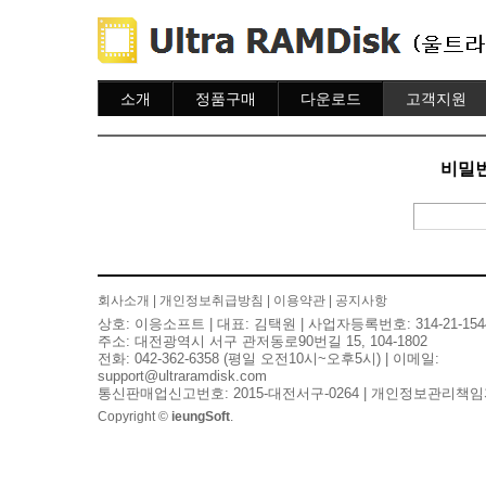
소개
정품구매
다운로드
고객지원
소개
주문하기
다운로드
도움말
주문조회
자주묻는질문
비밀번
이용안내
질문하기
회사소개
|
개인정보취급방침
|
이용약관
|
공지사항
상호: 이응소프트 | 대표: 김택원 | 사업자등록번호: 314-21-154
주소: 대전광역시 서구 관저동로90번길 15, 104-1802
전화: 042-362-6358 (평일 오전10시~오후5시) | 이메일:
support@ultraramdisk.com
통신판매업신고번호: 2015-대전서구-0264 | 개인정보관리책임
Copyright ©
ieungSoft
.