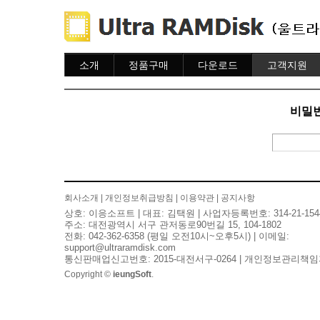
소개
정품구매
다운로드
고객지원
소개
주문하기
다운로드
도움말
주문조회
자주묻는질문
비밀번
이용안내
질문하기
회사소개
|
개인정보취급방침
|
이용약관
|
공지사항
상호: 이응소프트 | 대표: 김택원 | 사업자등록번호: 314-21-154
주소: 대전광역시 서구 관저동로90번길 15, 104-1802
전화: 042-362-6358 (평일 오전10시~오후5시) | 이메일:
support@ultraramdisk.com
통신판매업신고번호: 2015-대전서구-0264 | 개인정보관리책임
Copyright ©
ieungSoft
.