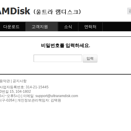
메뉴 건너뛰기
다운로드
고객지원
소식
연락처
다운로드
도움말
소식
연락처
자주묻는질문
비밀번호를 입력하세요.
질문하기
용약관
|
공지사항
사업자등록번호: 314-21-15445
 15, 104-1802
10시~오후5시) | 이메일:
support@ultraramdisk.com
구-0264 | 개인정보관리책임자: 김택원