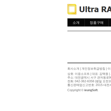
소개
정품구매
소개
주문하기
주문조회
이용안내
회사소개
|
개인정보취급방침
|
이
상호: 이응소프트 | 대표: 김택원 | 
주소: 대전광역시 서구 관저동로90번길
전화: 042-362-6358 (평일 오전
통신판매업신고번호: 2015-대전서
Copyright ©
ieungSoft
.