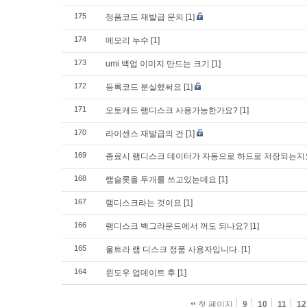
175
정품코드 재발급 문의
[1]
174
메모리 누수
[1]
173
umi 백업 이미지 만드는 크기
[1]
172
등록코드 분실했써요
[1]
171
오토캐드 램디스크 사용가능한가요?
[1]
170
라이센스 재발급의 건
[1]
169
종료시 램디스크 데이터가 자동으로 하드로 저장되는지
168
램슬롯을 두개를 쓰고있는데요
[1]
167
램디스크라는 것이요
[1]
166
램디스크 백그라운드에서 꺼도 되나요?
[1]
165
울트라 램 디스크 정품 사용자입니다.
[1]
164
윈도우 업데이트 후
[1]
첫 페이지
9
10
11
12