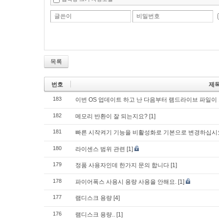
글쓴이
비밀번호
목록
번호
제
183
이번 OS 업데이트 하고 난 다음부터 램드라이브 파일이
182
메모리 반환이 잘 되는지요?
[1]
181
빠른 시작켜기 기능을 비활성화로 기본으로 변경하십시
180
라이센스 범위 관련
[1]
179
정품 사용자인데 한가지 문의 합니다
[1]
178
파이어폭스 사용시 용량 사용을 안해요.
[1]
177
램디스크 용량
[4]
176
램디스크 용량..
[1]