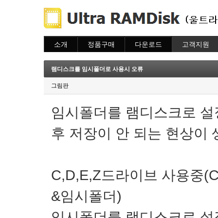
소개
정품구매
다운로드
고객지원
소개
주문하기
다운로드
도움말
주문조회
자주묻는질문
램디스크를 임시폴더로 사용시 오류
이용안내
질문하기
그림판
임시폴더를 램디스크로 설
후 저장이 안 되는 현상이
C,D,E,Z드라이브 사용중(C -
&임시폴더)
임시폴더를 램디스크로 설정