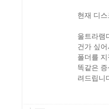
현재 디스
울트라램디
건가 싶어
폴더를 지
똑같은 증
려드립니다