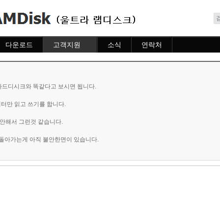
메뉴 건너뛰기
다운로드
고객지원
소식
연락처
다운로드
도움말
소식
연락처
자주묻는질문
질문하기
 하드디시크와 똑같다고 보시면 됩니다.
터만 읽고 쓰기를 합니다.
불안해서 그런것 같습니다.
돌아가는게 아직 불안한면이 있습니다.