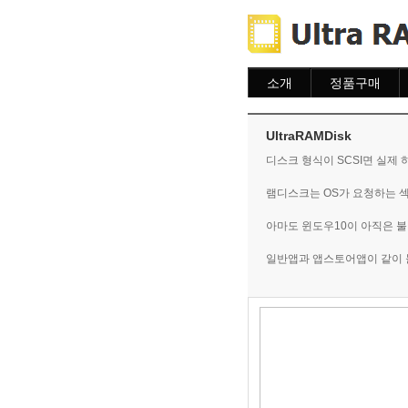
소개
정품구매
소개
주문하기
주문조회
UltraRAMDisk
이용안내
디스크 형식이 SCSI면 실제
램디스크는 OS가 요청하는 섹
아마도 윈도우10이 아직은 
일반앱과 앱스토어앱이 같이 