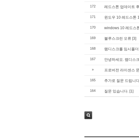
172
레드스톤 업데이트 후
171
윈도우 10 레드스톤 
170
windows 10 레
169
블루스크린 오류
[3]
168
램디스크를 임시폴더
167
안녕하세요. 램디스크
»
프로버전 라이센스 
165
추가로 질문 드립니다.
164
질문 있습니다.
[1]
검색