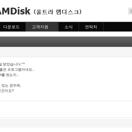
메뉴 건너뛰기
다운로드
고객지원
소식
연락처
다운로드
도움말
소식
연락처
자주묻는질문
질문하기
 받았습니다.^^
좋은 프로그램이네요...
t를 썼는지...
 있는 경우에,
은건지요?