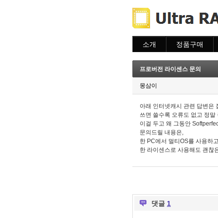
소개
정품구매
소개
주문하기
주문조회
프로버전 라이센스 문의
이용안내
몽삼이
아래 인터넷캐시 관련 답변은 잘
쓰면 쓸수록 오류도 없고 정말 
이걸 두고 왜 그동안 Softperfec
문의드릴 내용은,
한 PC에서 멀티OS를 사용하고
한 라이센스로 사용해도 괜찮
댓글
1