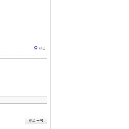
댓글
»
편
집
도
구
모
음
건
너
뛰
기
댓글 등록