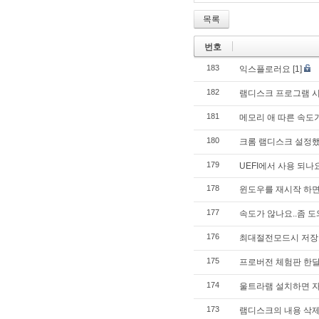
목록
번호
183
익스플로러요
[1]
182
램디스크 프로그램 시
181
메모리 애 따른 속도가
180
크롬 램디스크 설정
179
UEFI에서 사용 되나
178
윈도우를 재시작 하면 
177
속도가 않나요..좀 
176
최대절전모드시 저장
175
프로버전 체험판 한달
174
울트라램 설치하면 자
173
램디스크의 내용 삭제