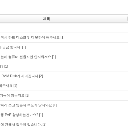
제목
작시 하드 디스크 읽지 못하게 해주세요
[1]
 궁금 함니다.
[1]
했는데 컴퓨터 전원끄면 안지워져요
[1]
요?
[1]
RAM Disk가 사라집니다
[2]
도와주새요
[1]
기능이 되는지요
[1]
짜리 쓰고 잇는대 속도가 않나와요
[1]
동 PAE 활성하는건가요?
[1]
에 관해서 질문이 있습니다.
[2]