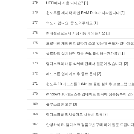
179
UEFI에서 사용 되나요?
[1]
178
윈도우를 재시작 하면 RAM Disk가 사라집니다
[2]
177
속도가 않나요..좀 도와주새요
[1]
176
최대절전모드시 저장기능이 되는지요
[1]
175
프로버전 체험판 한달짜리 쓰고 잇는대 속도가 않나와요
174
울트라램 설치하면 자동 PAE 활성하는건가요?
[1]
173
램디스크의 내용 삭제에 관해서 질문이 있습니다.
[2]
172
레드스톤 업데이트 후 종료 문제
[2]
171
윈도우 10 레드스톤 1 64비트 클린 설치후 프로그램 뜨
170
windows 10 레드스톤 업데이트 한뒤에 정품등록이 안
169
블루스크린 오류
[3]
168
램디스크를 임시폴더로 사용시 오류
[7]
167
안녕하세요. 램디스크 정품 1년 구매 하여 질문 드립니