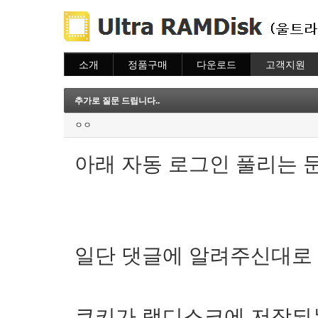
소개
정품구매
다운로드
고객지원
소개
주문하기
다운로드
도움말
주문조회
자주묻는질문
추가로 질문 드립니다..
이용안내
질문하기
ㅇㅇ
아래 자동 로그인 풀리는 
일단 댓글에 알려주신대로
쿠키가 램디스크에 저장되