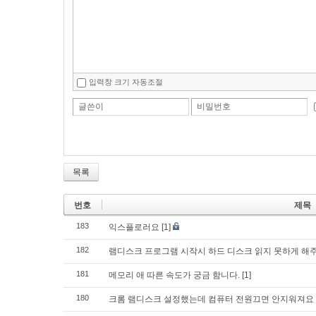
입력창 크기 자동조절
글쓴이
비밀번호
목록
번호
제목
183
익스플로러요
[1]
182
램디스크 프로그램 시작시 하드 디스크 읽지 못하게 해
181
메모리 애 따른 속도가 궁금 함니다.
[1]
180
크롬 램디스크 설정했는데 컴퓨터 전원끄면 안지워져요