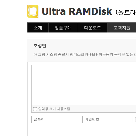
소개
정품구매
다운로드
고객지원
소개
주문하기
다운로드
도움말
주문조회
자주묻는질문
조성민
이용안내
질문하기
아 그럼 시스템 종료시 램디스크 release 하는등의 동작은 없는
입력창 크기 자동조절
글쓴이
비밀번호