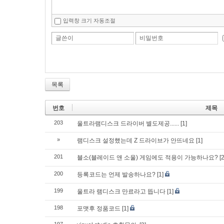
입력창 크기 자동조절
글쓴이
비밀번호
목록
번호
제목
203
울트라램디스크 드라이버 별도제공......
[1]
»
램디스크 설정했는데 Z 드라이브가 안뜨네요
[1]
201
블소(블레이드 앤 소울) 게임에도 적용이 가능하나요?
[2
200
등록코드는 언제 발송하나요?
[1]
199
울트라 램디스크 만료라고 뜹니다
[1]
198
포맷후 정품코드
[1]