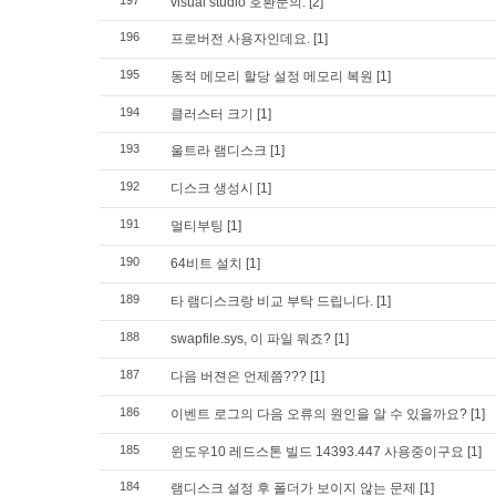
197
visual studio 호환문의.
[2]
196
프로버전 사용자인데요.
[1]
195
동적 메모리 할당 설정 메모리 복원
[1]
194
클러스터 크기
[1]
193
울트라 램디스크
[1]
192
디스크 생성시
[1]
191
멀티부팅
[1]
190
64비트 설치
[1]
189
타 램디스크랑 비교 부탁 드립니다.
[1]
188
swapfile.sys, 이 파일 뭐죠?
[1]
187
다음 버젼은 언제쯤???
[1]
186
이벤트 로그의 다음 오류의 원인을 알 수 있을까요?
[1]
185
윈도우10 레드스톤 빌드 14393.447 사용중이구요
[1]
184
램디스크 설정 후 폴더가 보이지 않는 문제
[1]