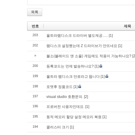
목록
번호
제목
203
울트라램디스크 드라이버 별도제공......
[1]
202
램디스크 설정했는데 Z 드라이브가 안뜨네요
[1]
»
블소(블레이드 앤 소울) 게임에도 적용이 가능하나요?
[2
200
등록코드는 언제 발송하나요?
[1]
199
울트라 램디스크 만료라고 뜹니다
[1]
198
포맷후 정품코드
[1]
197
visual studio 호환문의.
[2]
196
프로버전 사용자인데요.
[1]
195
동적 메모리 할당 설정 메모리 복원
[1]
194
클러스터 크기
[1]