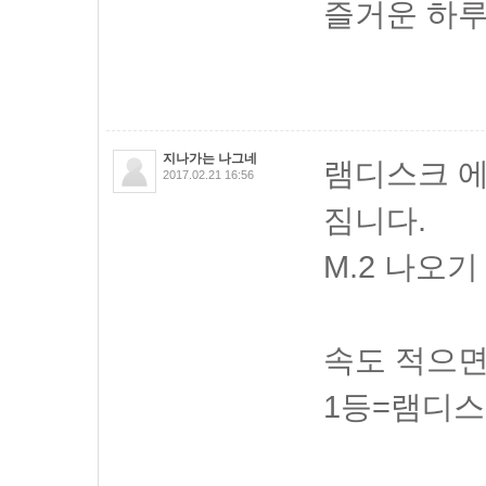
즐거운 하루
지나가는 나그네
램디스크 에
2017.02.21 16:56
짐니다.
M.2 나오기
속도 적으
1등=램디스크