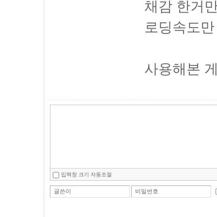
채감 한거만
로딩속도만 
사용해본 게
입력창 크기 자동조절
글쓴이
비밀번호