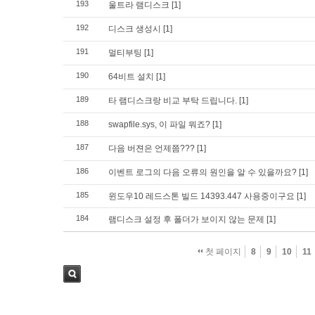
193
울트라 램디스크
[1]
192
디스크 생성시
[1]
191
멀티부팅
[1]
190
64비트 설치
[1]
189
타 램디스크랑 비교 부탁 드립니다.
[1]
188
swapfile.sys, 이 파일 뭐죠?
[1]
187
다음 버젼은 언제쯤???
[1]
186
이벤트 로그의 다음 오류의 원인을 알 수 있을까요?
[1]
185
윈도우10 레드스톤 빌드 14393.447 사용중이구요
[1]
184
램디스크 설정 후 폴더가 보이지 않는 문제
[1]
첫 페이지
8
9
10
11
검색