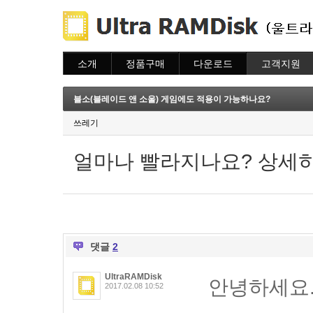
소개
정품구매
다운로드
고객지원
소개
주문하기
다운로드
도움말
주문조회
자주묻는질문
블소(블레이드 앤 소울) 게임에도 적용이 가능하나요?
이용안내
질문하기
쓰레기
얼마나 빨라지나요? 상세히
댓글
2
UltraRAMDisk
안녕하세요
2017.02.08 10:52