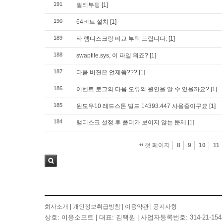
191
멀티부팅
[1]
190
64비트 설치
[1]
189
타 램디스크랑 비교 부탁 드립니다.
[1]
188
swapfile.sys, 이 파일 뭐죠?
[1]
187
다음 버젼은 언제쯤???
[1]
186
이벤트 로그의 다음 오류의 원인을 알 수 있을까요?
[1]
185
윈도우10 레드스톤 빌드 14393.447 사용중이구요
[1]
184
램디스크 설정 후 폴더가 보이지 않는 문제
[1]
첫 페이지
8
9
10
11
검색
회사소개
|
개인정보취급방침
|
이용약관
|
공지사항
상호: 이응소프트 | 대표: 김택원 | 사업자등록번호: 314-21-154