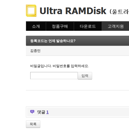
소개
정품구매
다운로드
고객지원
소개
주문하기
다운로드
도움말
주문조회
자주묻는질문
등록코드는 언제 발송하나요?
이용안내
질문하기
김종민
비밀글입니다. 비밀번호를 입력하세요.
댓글
1
목록