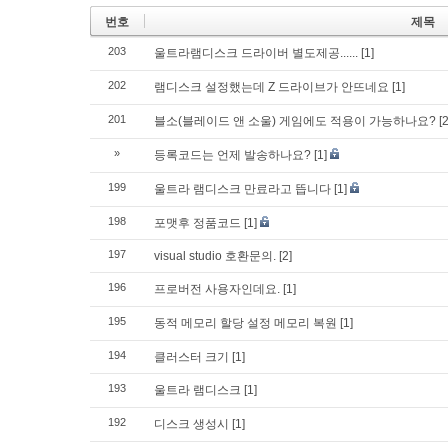
번호
제목
203
울트라램디스크 드라이버 별도제공......
[1]
202
램디스크 설정했는데 Z 드라이브가 안뜨네요
[1]
201
블소(블레이드 앤 소울) 게임에도 적용이 가능하나요?
[2
»
등록코드는 언제 발송하나요?
[1]
199
울트라 램디스크 만료라고 뜹니다
[1]
198
포맷후 정품코드
[1]
197
visual studio 호환문의.
[2]
196
프로버전 사용자인데요.
[1]
195
동적 메모리 할당 설정 메모리 복원
[1]
194
클러스터 크기
[1]
193
울트라 램디스크
[1]
192
디스크 생성시
[1]