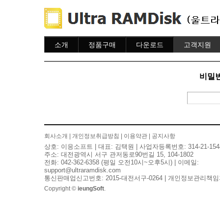
소개
정품구매
다운로드
고객지원
소개
주문하기
다운로드
도움말
주문조회
자주묻는질문
비밀번
이용안내
질문하기
회사소개
|
개인정보취급방침
|
이용약관
|
공지사항
상호: 이응소프트 | 대표: 김택원 | 사업자등록번호: 314-21-154
주소: 대전광역시 서구 관저동로90번길 15, 104-1802
전화: 042-362-6358 (평일 오전10시~오후5시) | 이메일:
support@ultraramdisk.com
통신판매업신고번호: 2015-대전서구-0264 | 개인정보관리책임
Copyright ©
ieungSoft
.