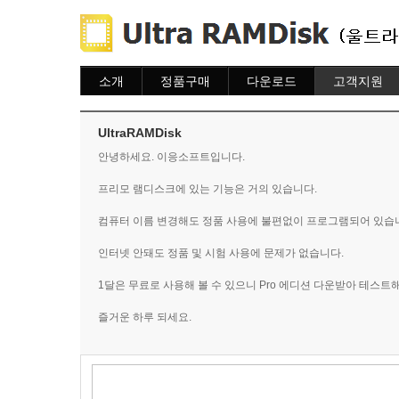
소개
정품구매
다운로드
고객지원
소개
주문하기
다운로드
도움말
주문조회
자주묻는질문
UltraRAMDisk
이용안내
질문하기
안녕하세요. 이응소프트입니다.
프리모 램디스크에 있는 기능은 거의 있습니다.
컴퓨터 이름 변경해도 정품 사용에 불편없이 프로그램되어 있습
인터넷 안돼도 정품 및 시험 사용에 문제가 없습니다.
1달은 무료로 사용해 볼 수 있으니 Pro 에디션 다운받아 테스트
즐거운 하루 되세요.