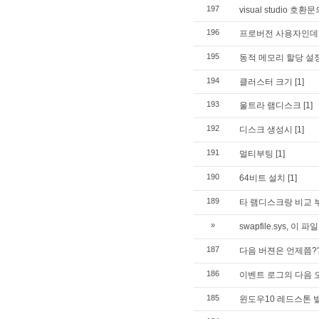
197
visual studio 호환문
196
프로버전 사용자인데
195
동적 메모리 할당 설
194
클러스터 크기
[1]
193
울트라 램디스크
[1]
192
디스크 생성시
[1]
191
멀티부팅
[1]
190
64비트 설치
[1]
189
타 램디스크랑 비교 
»
swapfile.sys, 이 
187
다음 버젼은 언제쯤?
186
이벤트 로그의 다음 
185
윈도우10 레드스톤 빌