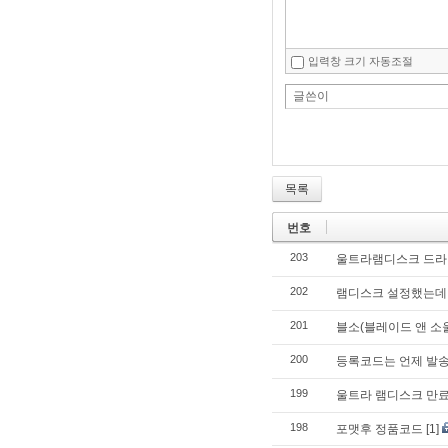
입력창 크기 자동조절
글쓴이
목록
번호
203
울트라램디스크 드라이버
202
램디스크 설정했는데
201
블소(블레이드 앤 소
200
등록코드는 언제 발
199
울트라 램디스크 만
198
포맷후 정품코드
[1]