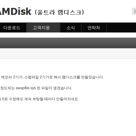
메뉴 건너뛰기
다운로드
고객지원
소식
연락처
다운로드
도움말
소식
연락처
자주묻는질문
질문하기
 메모리 2기가, 스왑파일 2기가로 해서 램디스크를 만들었습니다.
도되는 swapfile.sys 란 파일이 생겼습니다.
 0로 수정해도 계속 부탕할 때마다 만들어지네요.