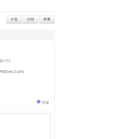
수정
삭제
목록
일입니다.
isk-Z.uim)
댓글
»
편
집
도
구