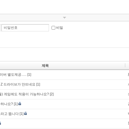
비밀번호
비밀
제목
 별도제공......
[1]
 Z 드라이브가 안뜨네요
[1]
울) 게임에도 적용이 가능하나요?
[2]
송하나요?
[1]
료라고 뜹니다
[1]