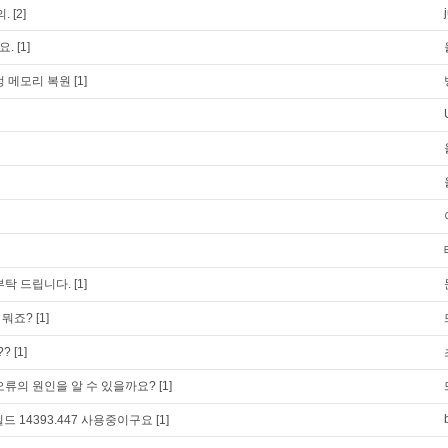
의.
[2]
요.
[1]
정 메모리 복원
[1]
부탁 드립니다.
[1]
파일 뭐죠?
[1]
??
[1]
오류의 원인을 알 수 있을까요?
[1]
드 14393.447 사용중이구요
[1]