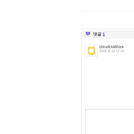
댓글
1
UltraRAMDisk
2016.11.22 17:15