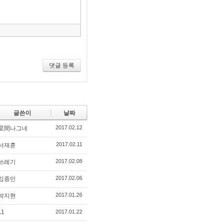
모
음
건
너
뛰
기
댓글 등록
글쓴이
날짜
2017.02.12
星間나그네
2017.02.11
서재훈
2017.02.08
쓰레기
2017.02.06
김종민
2017.01.26
박지현
11
2017.01.22